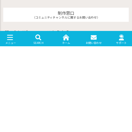
送）
制作窓口
（コミュニティチャンネルに関するお問い合わせ）
こちらから
問い合わせ先
SEARCH
ホーム
お問い合わせ
サポート
メニュー
電話受付時間
日曜・祝日・年末年始を除く 9:00〜17:00
射水ケーブルネットワーク
本社 [総合窓口]
〒934-0011
射水市本町2丁目10番30号
営業時間
日曜・祝日・年末年始を除く 9:00〜17:00
射水ケーブルネットワーク
小杉サポートセンター [営業窓口]