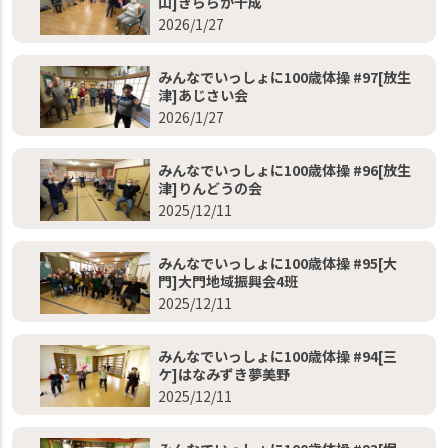
山]きららか千成
2026/1/27
みんなでいっしょに100歳体操 #97[放生
津]あじさい会
2026/1/27
みんなでいっしょに100歳体操 #96[放生
津]りんどうの会
2025/12/11
みんなでいっしょに100歳体操 #95[大
門]大門地域振興会4班
2025/12/11
みんなでいっしょに100歳体操 #94[三
ケ]はなみずき夢美野
2025/12/11