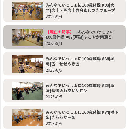
みんなでいっしょに100歳体操 #88[大
門]広上・西広上寿会あしつきグループ
2025/9/4
【現在の記事】
みんなでいっしょに
100歳体操 #87[戸破]すこやか南通り
2025/9/4
みんなでいっしょに100歳体操 #86[堀
岡]古一せせらぎ会
2025/8/5
みんなでいっしょに100歳体操 #85[新
湊]長徳ふれあいサロン
2025/8/5
みんなでいっしょに100歳体操 #84[橋下
条]きららか一条
2025/8/5