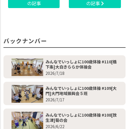
の記事
の記事
バックナンバー
みんなでいっしょに100歳体操 #110[橋
下条]大白きららか体操会
2026/7/18
みんなでいっしょに100歳体操 #109[大
門]大門地域振興会５班
2026/7/17
みんなでいっしょに100歳体操 #108[放
生津]菊の会
2026/6/22