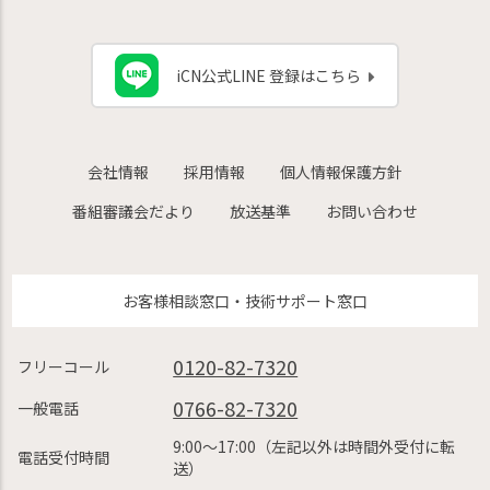
iCN公式
iCN公式チャンネル
iCN公式LINE 登録はこちら
会社情報
採用情報
個人情報保護方針
番組審議会だより
放送基準
お問い合わせ
お客様相談窓口・技術サポート窓口
0120-82-7320
フリーコール
0766-82-7320
一般電話
9:00〜17:00（左記以外は時間外受付に転
電話受付時間