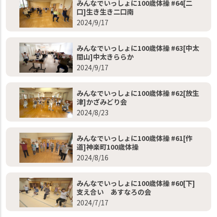
みんなでいっしょに100歳体操 #64[二
口]生き生き二口南
2024/9/17
みんなでいっしょに100歳体操 #63[中太
閤山]中太きららか
2024/9/17
みんなでいっしょに100歳体操 #62[放生
津]かざみどり会
2024/8/23
みんなでいっしょに100歳体操 #61[作
道]神楽町100歳体操
2024/8/16
みんなでいっしょに100歳体操 #60[下]
支え合い あすなろの会
2024/7/17