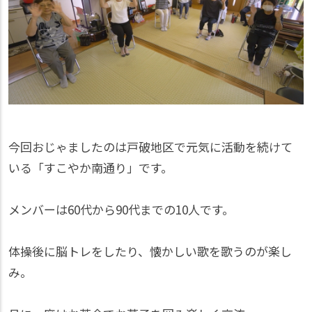
今回おじゃましたのは戸破地区で元気に活動を続けて
いる「すこやか南通り」です。
メンバーは60代から90代までの10人です。
体操後に脳トレをしたり、懐かしい歌を歌うのが楽し
み。