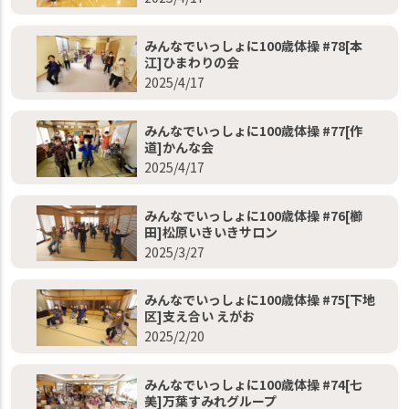
みんなでいっしょに100歳体操 #78[本
江]ひまわりの会
2025/4/17
みんなでいっしょに100歳体操 #77[作
道]かんな会
2025/4/17
みんなでいっしょに100歳体操 #76[櫛
田]松原いきいきサロン
2025/3/27
みんなでいっしょに100歳体操 #75[下地
区]支え合い えがお
2025/2/20
みんなでいっしょに100歳体操 #74[七
美]万葉すみれグループ