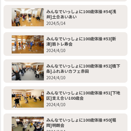
みんなでいっしょに100歳体操 #54[浅
井]土合あいあい
2024/5/14
みんなでいっしょに100歳体操 #53[新
湊]筋トレ寿会
2024/4/10
みんなでいっしょに100歳体操 #52[橋下
条]ふれあいカフェ赤田
2024/4/10
みんなでいっしょに100歳体操 #51[下地
区]支え合い100歳会
2024/4/10
みんなでいっしょに100歳体操 #50[堀
岡]明朗会