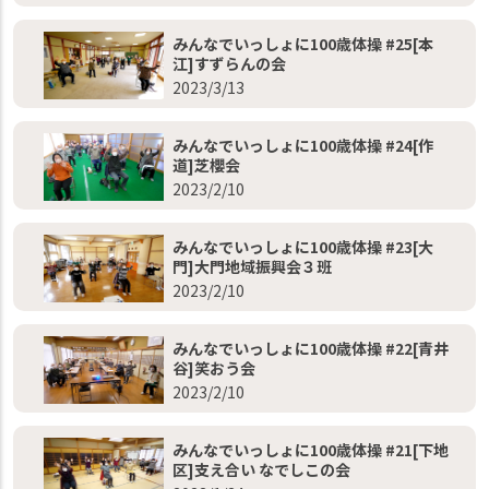
みんなでいっしょに100歳体操 #25[本
江]すずらんの会
2023/3/13
みんなでいっしょに100歳体操 #24[作
道]芝櫻会
2023/2/10
みんなでいっしょに100歳体操 #23[大
門]大門地域振興会３班
2023/2/10
みんなでいっしょに100歳体操 #22[青井
谷]笑おう会
2023/2/10
みんなでいっしょに100歳体操 #21[下地
区]支え合い なでしこの会