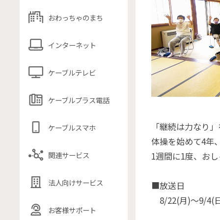
おわっちゃのまち
インターネット
ケーブルテレビ
ケーブルプラス電話
「継続は力なり」
ケーブルスマホ
体操を始めて4年
関連サービス
1週間に1度、お
法人向けサービス
■放送日
8/22(月)〜9/4(日
お客様サポート