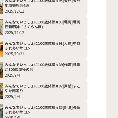
みんなでいっしょに100歳体操 #95[大門]大門
地域振興会4班
2025/12/11
みんなでいっしょに100歳体操 #93[堀岡]堀岡
西新明神「さくらんぼ」
2025/11/12
みんなでいっしょに100歳体操 #91[大島]中野
ふれあいサロン
2025/10/21
みんなでいっしょに100歳体操 #89[作道]津幡
江100歳体操の会
2025/9/4
みんなでいっしょに100歳体操 #87[戸破]すこ
やか南通り
2025/9/4
みんなでいっしょに100歳体操 #85[新湊]長徳
ふれあいサロン
2025/8/5