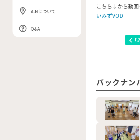
こちら↓から動画
iCNについて
いみずVOD
Q&A
「
バックナン