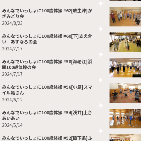
みんなでいっしょに100歳体操 #62[放生津]か
ざみどり会
2024/8/23
みんなでいっしょに100歳体操 #60[下]支え合
い あすなろの会
2024/7/17
みんなでいっしょに100歳体操 #58[海老江]浜
開100歳体操の会
2024/7/17
みんなでいっしょに100歳体操 #56[小島]スマ
イル亀さん
2024/6/12
みんなでいっしょに100歳体操 #54[浅井]土合
あいあい
2024/5/14
みんなでいっしょに100歳体操 #52[橋下条]ふ