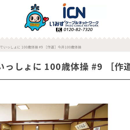
でいっしょに 100歳体操 #9 ［作道］今井100歳体操
っしょに 100歳体操 #9 ［作