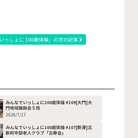
いっしょに 100歳体操」の次の記事
みんなでいっしょに100歳体操 #109[大門]大
門地域振興会５班
2026/7/17
みんなでいっしょに100歳体操 #107[新湊]古
新町中部老人クラブ「古寿会」