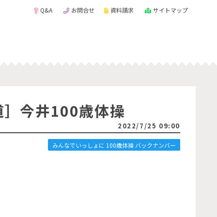
Q&A
お問合せ
資料請求
サイトマップ
道］今井100歳体操
2022/7/25 09:00
みんなでいっしょに 100歳体操 バックナンバー