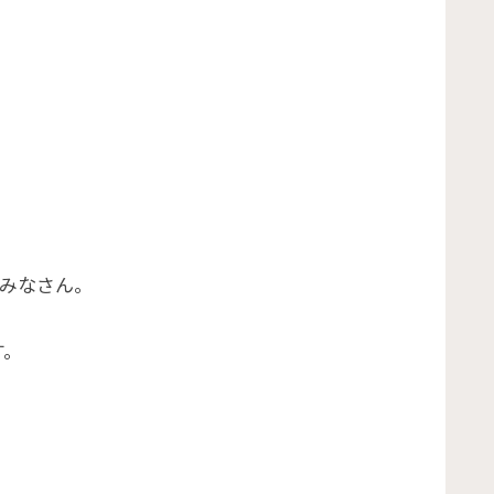
のみなさん。
す。