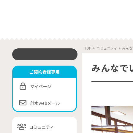
TOP
>
コミュニティ
>
みんな
みんなでい
ご契約者様専用
マイページ
射水webメール
コミュニティ