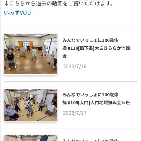
↓こちらから過去の動画をご覧いただけます。
いみずVOD
みんなでいっしょに100歳体
操 #110[橋下条]大白きららか体操
会
2026/7/18
みんなでいっしょに100歳体
操 #109[大門]大門地域振興会５班
2026/7/17
みんなでいっしょに100歳体