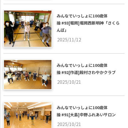
みんなでいっしょに100歳体
操 #93[堀岡]堀岡西新明神「さくら
んぼ」
2025/11/12
みんなでいっしょに100歳体
操 #92[作道]殿村さわやかクラブ
2025/10/21
みんなでいっしょに100歳体
操 #91[大島]中野ふれあいサロン
2025/10/21