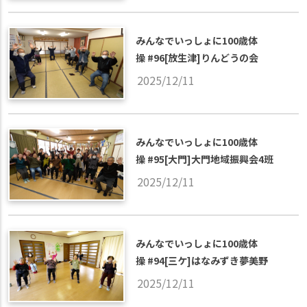
みんなでいっしょに100歳体
操 #96[放生津]りんどうの会
2025/12/11
みんなでいっしょに100歳体
操 #95[大門]大門地域振興会4班
2025/12/11
みんなでいっしょに100歳体
操 #94[三ケ]はなみずき夢美野
2025/12/11