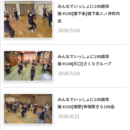
みんなでいっしょに100歳体
操 #105[橋下条]橋下条ニノ井町内
会
2026/5/18
みんなでいっしょに100歳体
操 #104[片口]さくらグループ
2026/5/18
みんなでいっしょに100歳体
操 #103[塚原]寺塚原きら100会
2026/4/21