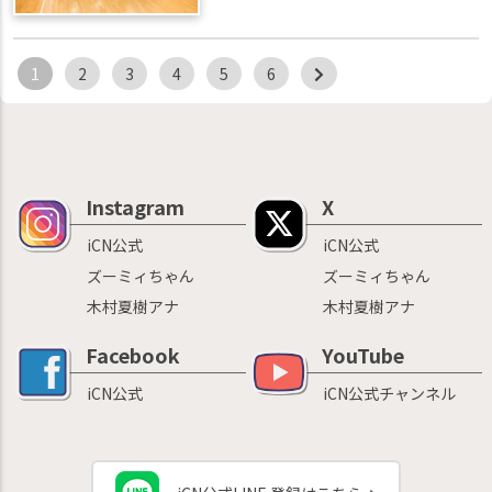
1
2
3
4
5
6
Instagram
X
iCN公式
iCN公式
ズーミィちゃん
ズーミィちゃん
木村夏樹アナ
木村夏樹アナ
Facebook
YouTube
iCN公式
iCN公式チャンネル