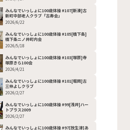
みんなでいっしょに100歳体操 #107[新湊]古
新町中部老人クラブ「古寿会」
2026/6/22
みんなでいっしょに100歳体操 #105[橋下条]
橋下条ニノ井町内会
2026/5/18
みんなでいっしょに100歳体操 #103[塚原]寺
塚原きら100会
2026/4/21
みんなでいっしょに100歳体操 #101[堀岡]古
三仲よしクラブ
2026/2/27
みんなでいっしょに100歳体操 #99[浅井]ハー
トプラス2009
2026/2/27
みんなでいっしょに100歳体操 #97[放生津]あ