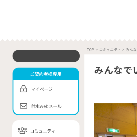
TOP
>
コミュニティ
>
みんな
みんなでい
ご契約者様専用
マイページ
射水webメール
コミュニティ