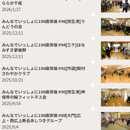
ららか千成
2026/1/27
みんなでいっしょに100歳体操 #96[放生津]り
んどうの会
2025/12/11
みんなでいっしょに100歳体操 #94[三ケ]はな
みずき夢美野
2025/12/11
みんなでいっしょに100歳体操 #92[作道]殿村
さわやかクラブ
2025/10/21
みんなでいっしょに100歳体操 #90[放生津]神
保寺の輪フィットネス会
2025/9/16
みんなでいっしょに100歳体操 #88[大門]広
上・西広上寿会あしつきグループ
2025/9/4