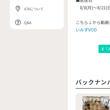
■放送日
8/8(月)〜8/21(日
iCNについて
こちら↓から動画
Q&A
いみずVOD
「
バックナン