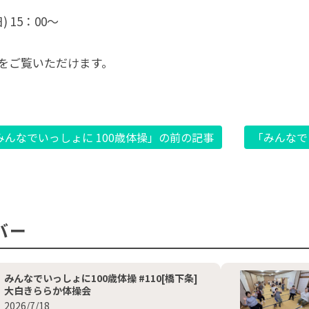
) 15：00〜
をご覧いただけます。
みんなでいっしょに 100歳体操」の前の記事
「みんなで
バー
みんなでいっしょに100歳体操 #110[橋下条]
大白きららか体操会
2026/7/18