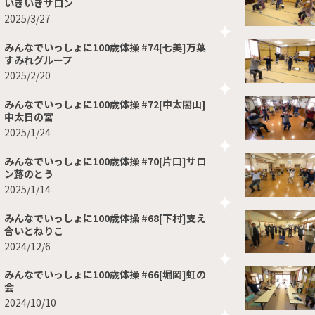
いきいきサロン
2025/3/27
みんなでいっしょに100歳体操 #74[七美]万葉
すみれグループ
2025/2/20
みんなでいっしょに100歳体操 #72[中太閤山]
中太日の宮
2025/1/24
みんなでいっしょに100歳体操 #70[片口]サロ
ン蕗のとう
2025/1/14
みんなでいっしょに100歳体操 #68[下村]支え
合いとねりこ
2024/12/6
みんなでいっしょに100歳体操 #66[堀岡]虹の
会
2024/10/10