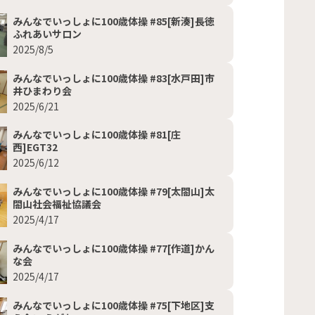
みんなでいっしょに100歳体操 #85[新湊]長徳
ふれあいサロン
2025/8/5
みんなでいっしょに100歳体操 #83[水戸田]市
井ひまわり会
2025/6/21
みんなでいっしょに100歳体操 #81[庄
西]EGT32
2025/6/12
みんなでいっしょに100歳体操 #79[太閤山]太
閤山社会福祉協議会
2025/4/17
みんなでいっしょに100歳体操 #77[作道]かん
な会
2025/4/17
みんなでいっしょに100歳体操 #75[下地区]支