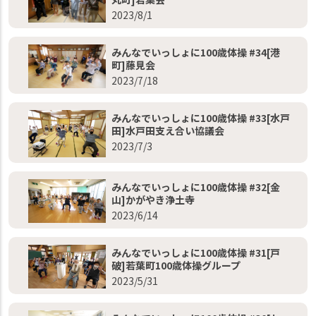
2023/8/1
みんなでいっしょに100歳体操 #34[港
町]藤見会
2023/7/18
みんなでいっしょに100歳体操 #33[水戸
田]水戸田支え合い協議会
2023/7/3
みんなでいっしょに100歳体操 #32[金
山]かがやき浄土寺
2023/6/14
みんなでいっしょに100歳体操 #31[戸
破]若葉町100歳体操グループ
2023/5/31