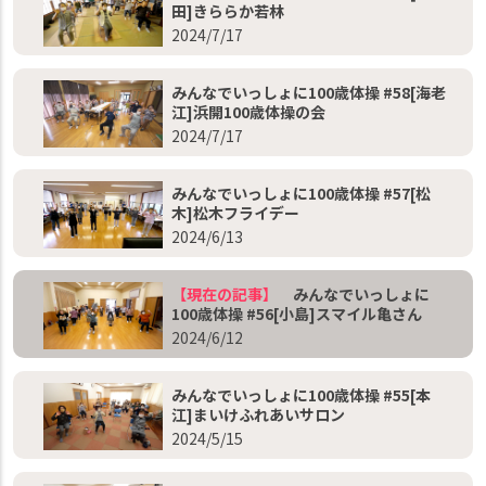
田]きららか若林
2024/7/17
みんなでいっしょに100歳体操 #58[海老
江]浜開100歳体操の会
2024/7/17
みんなでいっしょに100歳体操 #57[松
木]松木フライデー
2024/6/13
【現在の記事】
みんなでいっしょに
100歳体操 #56[小島]スマイル亀さん
2024/6/12
みんなでいっしょに100歳体操 #55[本
江]まいけふれあいサロン
2024/5/15