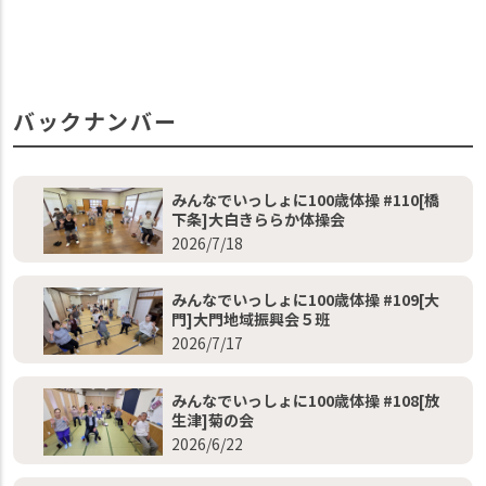
バックナンバー
みんなでいっしょに100歳体操 #110[橋
下条]大白きららか体操会
2026/7/18
みんなでいっしょに100歳体操 #109[大
門]大門地域振興会５班
2026/7/17
みんなでいっしょに100歳体操 #108[放
生津]菊の会
2026/6/22