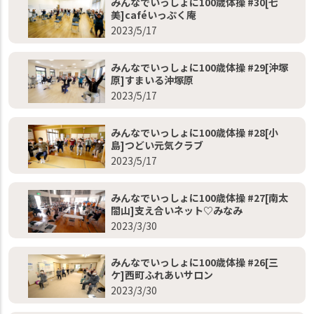
みんなでいっしょに100歳体操 #30[七
美]caféいっぷく庵
2023/5/17
みんなでいっしょに100歳体操 #29[沖塚
原]すまいる沖塚原
2023/5/17
みんなでいっしょに100歳体操 #28[小
島]つどい元気クラブ
2023/5/17
みんなでいっしょに100歳体操 #27[南太
閤山]支え合いネット♡みなみ
2023/3/30
みんなでいっしょに100歳体操 #26[三
ケ]西町ふれあいサロン
2023/3/30