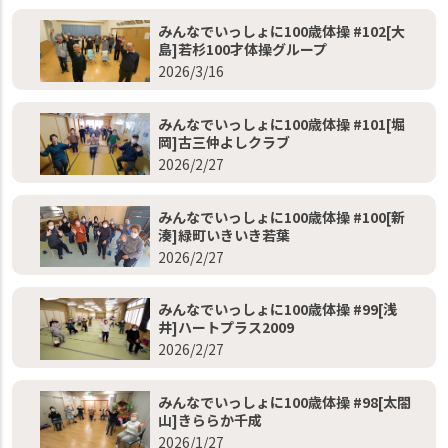
みんなでいっしょに100歳体操 #102[大
島]若杉100才体操グループ
2026/3/16
みんなでいっしょに100歳体操 #101[堀
岡]古三仲よしクラブ
2026/2/27
みんなでいっしょに100歳体操 #100[新
湊]緑町いきいき若葉
2026/2/27
みんなでいっしょに100歳体操 #99[浅
井]ハートプラス2009
2026/2/27
みんなでいっしょに100歳体操 #98[太閤
山]きららか千成
2026/1/27