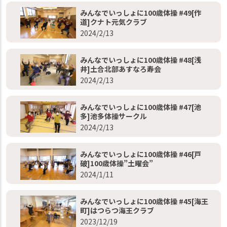
みんなでいっしょに100歳体操 #49[作
道]クナト元気クラブ
2024/2/13
みんなでいっしょに100歳体操 #48[浅
井]土合北部あすなろ寿会
2024/2/13
みんなでいっしょに100歳体操 #47[池
多]池多体操サークル
2024/2/13
みんなでいっしょに100歳体操 #46[戸
破]100歳体操”土曜会”
2024/1/11
みんなでいっしょに100歳体操 #45[海王
町]はつらつ海王クラブ
2023/12/19