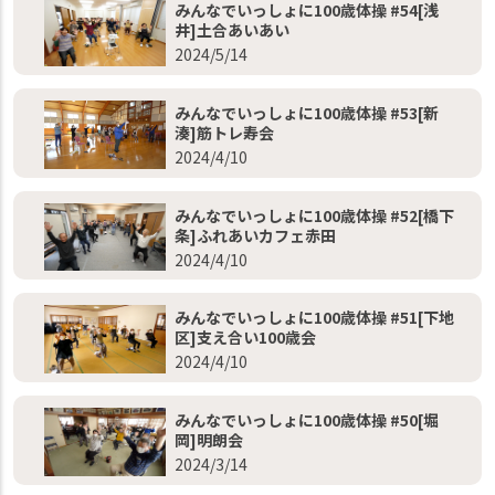
みんなでいっしょに100歳体操 #54[浅
井]土合あいあい
2024/5/14
みんなでいっしょに100歳体操 #53[新
湊]筋トレ寿会
2024/4/10
みんなでいっしょに100歳体操 #52[橋下
条]ふれあいカフェ赤田
2024/4/10
みんなでいっしょに100歳体操 #51[下地
区]支え合い100歳会
2024/4/10
みんなでいっしょに100歳体操 #50[堀
岡]明朗会
2024/3/14