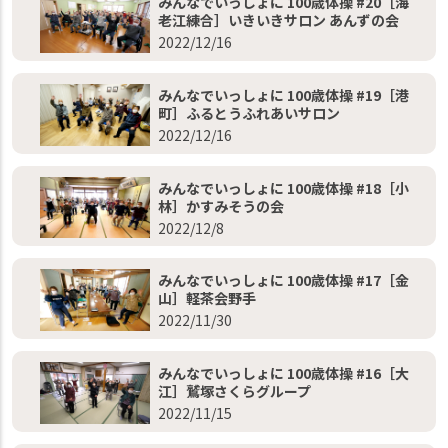
みんなでいっしょに 100歳体操 #20［海
老江練合］いきいきサロン あんずの会
2022/12/16
みんなでいっしょに 100歳体操 #19［港
町］ふるとうふれあいサロン
2022/12/16
みんなでいっしょに 100歳体操 #18［小
林］かすみそうの会
2022/12/8
みんなでいっしょに 100歳体操 #17［金
山］軽茶会野手
2022/11/30
みんなでいっしょに 100歳体操 #16［大
江］鷲塚さくらグループ
2022/11/15