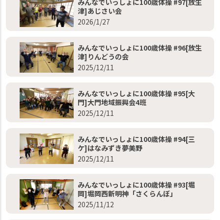
みんなでいっしょに100歳体操 #97[放生
津]あじさい会
2026/1/27
みんなでいっしょに100歳体操 #96[放生
津]りんどうの会
2025/12/11
みんなでいっしょに100歳体操 #95[大
門]大門地域振興会4班
2025/12/11
みんなでいっしょに100歳体操 #94[三
ケ]はなみずき夢美野
2025/12/11
みんなでいっしょに100歳体操 #93[堀
岡]堀岡西新明神「さくらんぼ」
2025/11/12