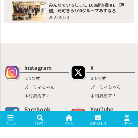
みんなでいっしょに 100歳体操 #1 ［戸
破］元町きら100グループあすなろ
2022/5/23
Instagram
X
iCN公式
iCN公式
ズーミィちゃん
ズーミィちゃん
木村夏樹アナ
木村夏樹アナ
Facebook
YouTube
iCN公式
iCN公式チャンネル
SEARCH
ホーム
お問い合わせ
サポート
メニュー