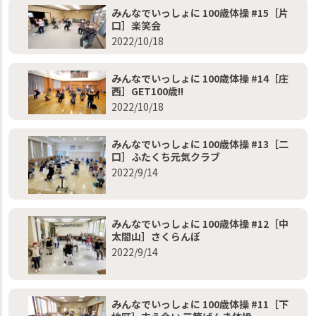
みんなでいっしょに 100歳体操 #15［片
口］楽笑会
2022/10/18
みんなでいっしょに 100歳体操 #14［庄
西］GET100歳!!
2022/10/18
みんなでいっしょに 100歳体操 #13［二
口］ふたくち元気クラブ
2022/9/14
みんなでいっしょに 100歳体操 #12［中
太閤山］さくらんぼ
2022/9/14
みんなでいっしょに 100歳体操 #11［下