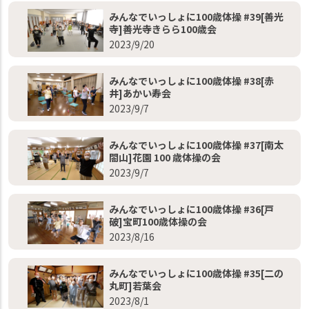
みんなでいっしょに100歳体操 #39[善光
寺]善光寺きらら100歳会
2023/9/20
みんなでいっしょに100歳体操 #38[赤
井]あかい寿会
2023/9/7
みんなでいっしょに100歳体操 #37[南太
閤山]花園 100 歳体操の会
2023/9/7
みんなでいっしょに100歳体操 #36[戸
破]宝町100歳体操の会
2023/8/16
みんなでいっしょに100歳体操 #35[二の
丸町]若葉会
2023/8/1