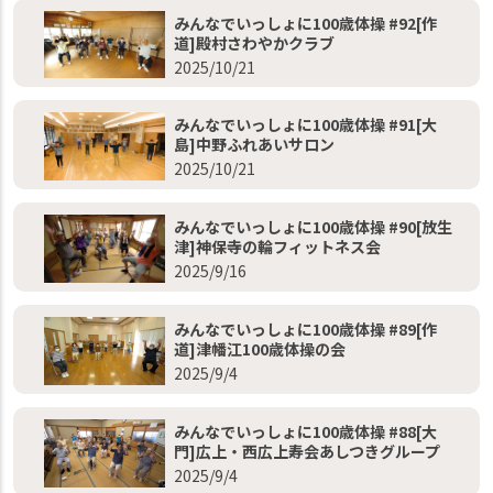
みんなでいっしょに100歳体操 #92[作
道]殿村さわやかクラブ
2025/10/21
みんなでいっしょに100歳体操 #91[大
島]中野ふれあいサロン
2025/10/21
みんなでいっしょに100歳体操 #90[放生
津]神保寺の輪フィットネス会
2025/9/16
みんなでいっしょに100歳体操 #89[作
道]津幡江100歳体操の会
2025/9/4
みんなでいっしょに100歳体操 #88[大
門]広上・西広上寿会あしつきグループ
2025/9/4