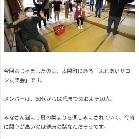
今回おじゃましたのは、太閤町にある「ふれあいサロ
ン友楽会」です。
メンバーは、60代から80代までのおよそ10人。
みなさん週に１度の集まりを楽しみにされていて、今特
に関心が高いのは健康の話なんだそうです。