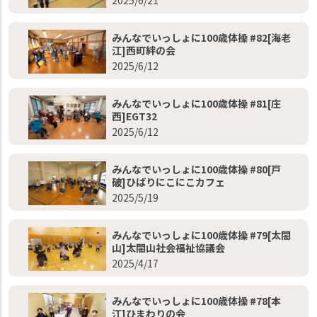
2025/6/21
みんなでいっしょに100歳体操 #82[海老
江]西町絆の会
2025/6/12
みんなでいっしょに100歳体操 #81[庄
西]EGT32
2025/6/12
みんなでいっしょに100歳体操 #80[戸
破]ひばりにこにこカフェ
2025/5/19
みんなでいっしょに100歳体操 #79[太閤
山]太閤山社会福祉協議会
2025/4/17
みんなでいっしょに100歳体操 #78[本
江]ひまわりの会