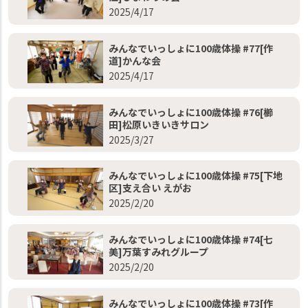
2025/4/17
みんなでいっしょに100歳体操 #77[作
道]かんな会
2025/4/17
みんなでいっしょに100歳体操 #76[櫛
田]松原いきいきサロン
2025/3/27
みんなでいっしょに100歳体操 #75[下地
区]支え合い えがお
2025/2/20
みんなでいっしょに100歳体操 #74[七
美]万葉すみれグループ
2025/2/20
みんなでいっしょに100歳体操 #73[作