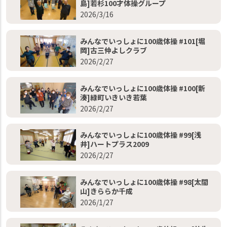
島]若杉100才体操グループ
2026/3/16
みんなでいっしょに100歳体操 #101[堀
岡]古三仲よしクラブ
2026/2/27
みんなでいっしょに100歳体操 #100[新
湊]緑町いきいき若葉
2026/2/27
みんなでいっしょに100歳体操 #99[浅
井]ハートプラス2009
2026/2/27
みんなでいっしょに100歳体操 #98[太閤
山]きららか千成
2026/1/27