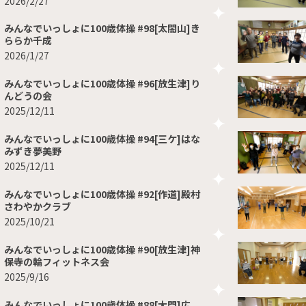
2026/2/27
みんなでいっしょに100歳体操 #98[太閤山]き
ららか千成
2026/1/27
みんなでいっしょに100歳体操 #96[放生津]り
んどうの会
2025/12/11
みんなでいっしょに100歳体操 #94[三ケ]はな
みずき夢美野
2025/12/11
みんなでいっしょに100歳体操 #92[作道]殿村
さわやかクラブ
2025/10/21
みんなでいっしょに100歳体操 #90[放生津]神
保寺の輪フィットネス会
2025/9/16
みんなでいっしょに100歳体操 #88[大門]広