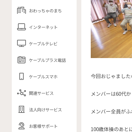
おわっちゃのまち
インターネット
ケーブルテレビ
ケーブルプラス電話
今回おじゃました
ケーブルスマホ
関連サービス
メンバーは60代か
法人向けサービス
メンバー全員がふ
お客様サポート
100歳体操のあ