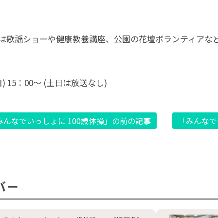
は歌謡ショーや健康教養講座、公園の花壇ボランティアな
日) 15：00〜 (土日は放送なし)
みんなでいっしょに 100歳体操」の前の記事
「みんなで
バー