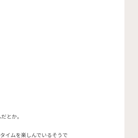
んだとか。
ータイムを楽しんでいるそうで