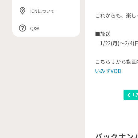
iCNについて
これからも、楽し
Q&A
■放送
1/22(月)〜2/4(日
こちら↓から動画
いみずVOD
「
バックナン