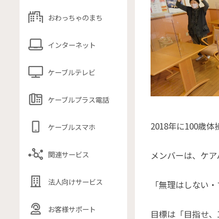
おわっちゃのまち
インターネット
ケーブルテレビ
ケーブルプラス電話
2018年に100
ケーブルスマホ
関連サービス
メンバーは、ケア
法人向けサービス
「無理はしない・
お客様サポート
目標は「目指せ、1