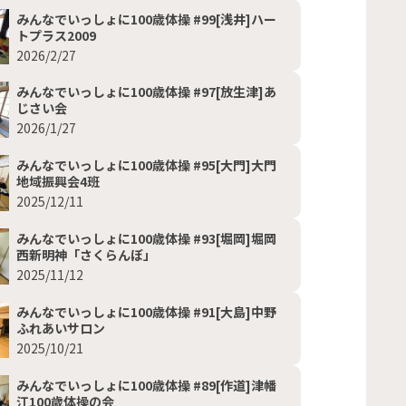
みんなでいっしょに100歳体操 #99[浅井]ハー
トプラス2009
2026/2/27
みんなでいっしょに100歳体操 #97[放生津]あ
じさい会
2026/1/27
みんなでいっしょに100歳体操 #95[大門]大門
地域振興会4班
2025/12/11
みんなでいっしょに100歳体操 #93[堀岡]堀岡
西新明神「さくらんぼ」
2025/11/12
みんなでいっしょに100歳体操 #91[大島]中野
ふれあいサロン
2025/10/21
みんなでいっしょに100歳体操 #89[作道]津幡
江100歳体操の会