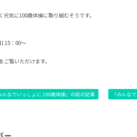
く元気に100歳体操に取り組むそうです。
) 15：00〜
をご覧いただけます。
みんなでいっしょに 100歳体操」の前の記事
「みんなで
バー