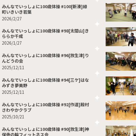
みんなでいっしょに100歳体操 #100[新湊]緑
町いきいき若葉
2026/2/27
みんなでいっしょに100歳体操 #98[太閤山]き
ららか千成
2026/1/27
みんなでいっしょに100歳体操 #96[放生津]り
んどうの会
2025/12/11
みんなでいっしょに100歳体操 #94[三ケ]はな
みずき夢美野
2025/12/11
みんなでいっしょに100歳体操 #92[作道]殿村
さわやかクラブ
2025/10/21
みんなでいっしょに100歳体操 #90[放生津]神
保寺の輪フィットネス会