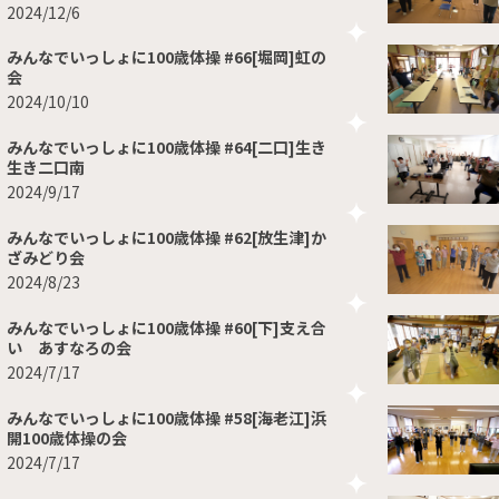
2024/12/6
みんなでいっしょに100歳体操 #66[堀岡]虹の
会
2024/10/10
みんなでいっしょに100歳体操 #64[二口]生き
生き二口南
2024/9/17
みんなでいっしょに100歳体操 #62[放生津]か
ざみどり会
2024/8/23
みんなでいっしょに100歳体操 #60[下]支え合
い あすなろの会
2024/7/17
みんなでいっしょに100歳体操 #58[海老江]浜
開100歳体操の会
2024/7/17