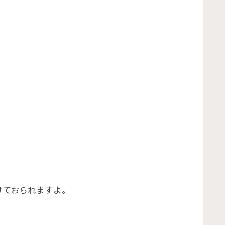
けておられますよ。