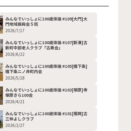
みんなでいっしょに100歳体操 #109[大門]大
門地域振興会５班
2026/7/17
みんなでいっしょに100歳体操 #107[新湊]古
新町中部老人クラブ「古寿会」
2026/6/22
みんなでいっしょに100歳体操 #105[橋下条]
橋下条ニノ井町内会
2026/5/18
みんなでいっしょに100歳体操 #103[塚原]寺
塚原きら100会
2026/4/21
みんなでいっしょに100歳体操 #101[堀岡]古
三仲よしクラブ
2026/2/27