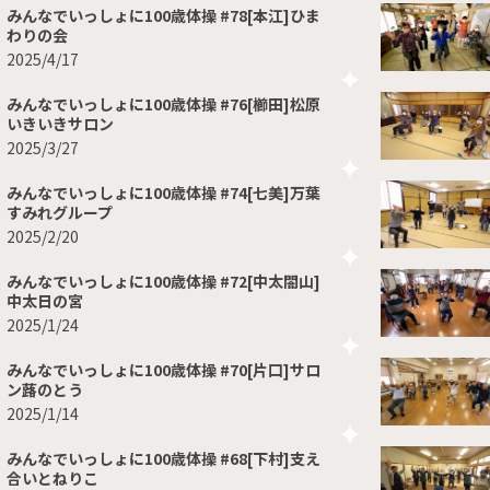
みんなでいっしょに100歳体操 #78[本江]ひま
わりの会
2025/4/17
みんなでいっしょに100歳体操 #76[櫛田]松原
いきいきサロン
2025/3/27
みんなでいっしょに100歳体操 #74[七美]万葉
すみれグループ
2025/2/20
みんなでいっしょに100歳体操 #72[中太閤山]
中太日の宮
2025/1/24
みんなでいっしょに100歳体操 #70[片口]サロ
ン蕗のとう
2025/1/14
みんなでいっしょに100歳体操 #68[下村]支え
合いとねりこ