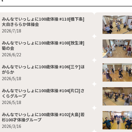
みんなでいっしょに100歳体操 #110[橋下条]
大白きららか体操会
2026/7/18
みんなでいっしょに100歳体操 #108[放生津]
菊の会
2026/6/22
みんなでいっしょに100歳体操 #106[三ケ]ほ
がらか
2026/5/18
みんなでいっしょに100歳体操 #104[片口]さ
くらグループ
2026/5/18
みんなでいっしょに100歳体操 #102[大島]若
杉100才体操グループ
2026/3/16