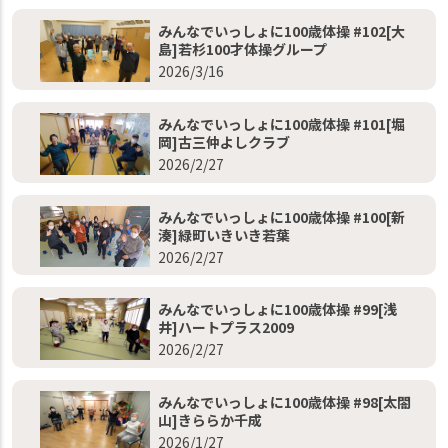
みんなでいっしょに100歳体操 #102[大
島]若杉100才体操グループ
2026/3/16
みんなでいっしょに100歳体操 #101[堀
岡]古三仲よしクラブ
2026/2/27
みんなでいっしょに100歳体操 #100[新
湊]緑町いきいき若葉
2026/2/27
みんなでいっしょに100歳体操 #99[浅
井]ハートプラス2009
2026/2/27
みんなでいっしょに100歳体操 #98[太閤
山]きららか千成
2026/1/27