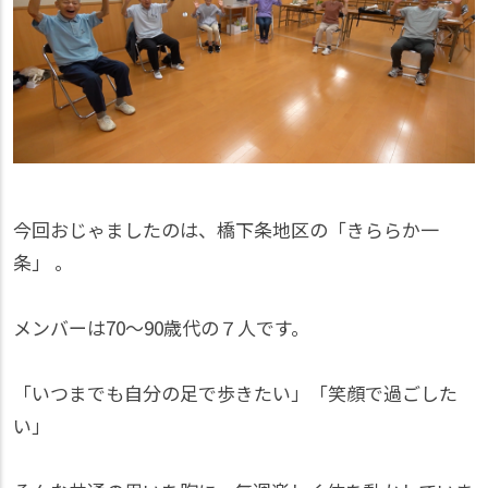
今回おじゃましたのは、橋下条地区の「きららか一
条」 。
メンバーは70〜90歳代の７人です。
「いつまでも自分の足で歩きたい」「笑顔で過ごした
い」