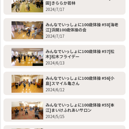
田]きららか若林
2024/7/17
みんなでいっしょに100歳体操 #58[海老
江]浜開100歳体操の会
2024/7/17
みんなでいっしょに100歳体操 #57[松
木]松木フライデー
2024/6/13
みんなでいっしょに100歳体操 #56[小
島]スマイル亀さん
2024/6/12
みんなでいっしょに100歳体操 #55[本
江]まいけふれあいサロン
2024/5/15