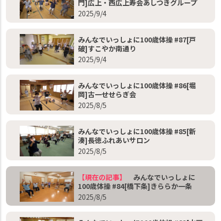
門]広上・西広上寿会あしつきグループ
2025/9/4
みんなでいっしょに100歳体操 #87[戸
破]すこやか南通り
2025/9/4
みんなでいっしょに100歳体操 #86[堀
岡]古一せせらぎ会
2025/8/5
みんなでいっしょに100歳体操 #85[新
湊]長徳ふれあいサロン
2025/8/5
【現在の記事】
みんなでいっしょに
100歳体操 #84[橋下条]きららか一条
2025/8/5