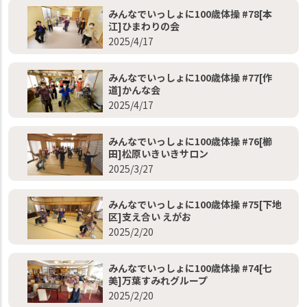
みんなでいっしょに100歳体操 #78[本
江]ひまわりの会
2025/4/17
みんなでいっしょに100歳体操 #77[作
道]かんな会
2025/4/17
みんなでいっしょに100歳体操 #76[櫛
田]松原いきいきサロン
2025/3/27
みんなでいっしょに100歳体操 #75[下地
区]支え合い えがお
2025/2/20
みんなでいっしょに100歳体操 #74[七
美]万葉すみれグループ
2025/2/20