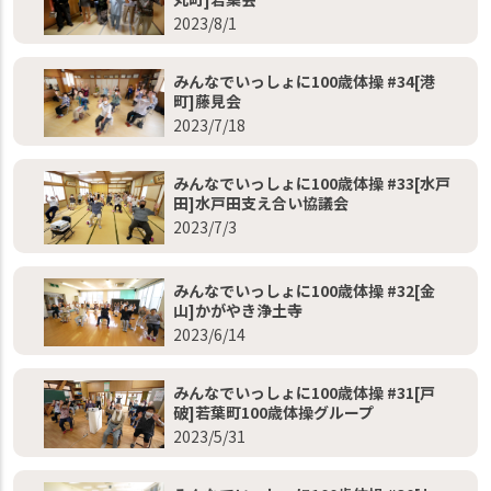
2023/8/1
みんなでいっしょに100歳体操 #34[港
町]藤見会
2023/7/18
みんなでいっしょに100歳体操 #33[水戸
田]水戸田支え合い協議会
2023/7/3
みんなでいっしょに100歳体操 #32[金
山]かがやき浄土寺
2023/6/14
みんなでいっしょに100歳体操 #31[戸
破]若葉町100歳体操グループ
2023/5/31