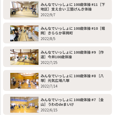
みんなでいっしょに 100歳体操 #11［下
地区］支え合い 三箇げんき体操
2022/9/7
みんなでいっしょに 100歳体操 #10［堀
岡］きららか草岡町
2022/8/5
みんなでいっしょに 100歳体操 #9 ［作
道］今井100歳体操
2022/7/25
みんなでいっしょに 100歳体操 #8 ［八
塚］元気広場八塚
2022/7/14
みんなでいっしょに 100歳体操 #7 ［金
山］うわのdeまいけ
2022/6/15