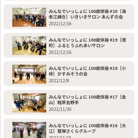
みんなでいっしょに 100歳体操 #20［海
老江練合］いきいきサロン あんずの会
2022/12/16
みんなでいっしょに 100歳体操 #19［港
町］ふるとうふれあいサロン
2022/12/16
みんなでいっしょに 100歳体操 #18［小
林］かすみそうの会
2022/12/8
みんなでいっしょに 100歳体操 #17［金
山］軽茶会野手
2022/11/30
みんなでいっしょに 100歳体操 #16［大
江］鷲塚さくらグループ
2022/11/15