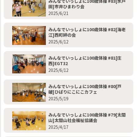
みんなでいっしょに100歳体操 #83[水戸
田]市井ひまわり会
2025/6/21
みんなでいっしょに100歳体操 #82[海老
江]西町絆の会
2025/6/12
みんなでいっしょに100歳体操 #81[庄
西]EGT32
2025/6/12
みんなでいっしょに100歳体操 #80[戸
破]ひばりにこにこカフェ
2025/5/19
みんなでいっしょに100歳体操 #79[太閤
山]太閤山社会福祉協議会
2025/4/17