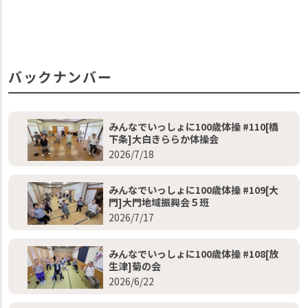
バックナンバー
みんなでいっしょに100歳体操 #110[橋
下条]大白きららか体操会
2026/7/18
みんなでいっしょに100歳体操 #109[大
門]大門地域振興会５班
2026/7/17
みんなでいっしょに100歳体操 #108[放
生津]菊の会
2026/6/22