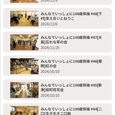
みんなでいっしょに100歳体操 #68[下
村]支え合いとねりこ
2024/12/6
みんなでいっしょに100歳体操 #67[大
島]忘れな草の会
2024/11/25
みんなでいっしょに100歳体操 #66[堀
岡]虹の会
2024/10/10
みんなでいっしょに100歳体操 #65[新
湊]桜町百花会
2024/10/10
みんなでいっしょに100歳体操 #64[二
口]生き生き二口南