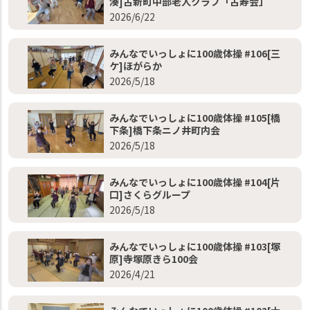
湊]古新町中部老人クラブ「古寿会」
2026/6/22
みんなでいっしょに100歳体操 #106[三
ケ]ほがらか
2026/5/18
みんなでいっしょに100歳体操 #105[橋
下条]橋下条ニノ井町内会
2026/5/18
みんなでいっしょに100歳体操 #104[片
口]さくらグループ
2026/5/18
みんなでいっしょに100歳体操 #103[塚
原]寺塚原きら100会
2026/4/21