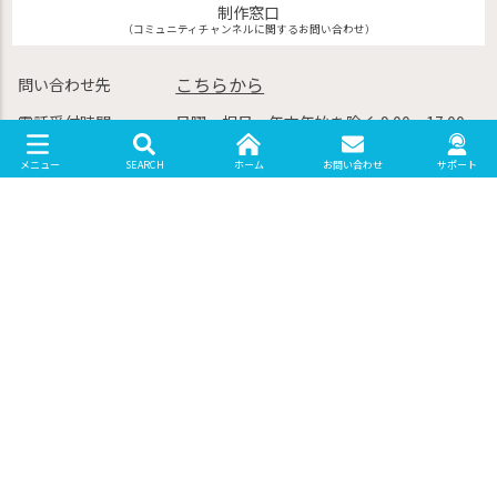
制作窓口
（コミュニティチャンネルに関するお問い合わせ）
こちらから
問い合わせ先
電話受付時間
日曜・祝日・年末年始を除く 9:00〜17:00
SEARCH
ホーム
お問い合わせ
サポート
メニュー
射水ケーブルネットワーク
本社 [総合窓口]
〒934-0011
射水市本町2丁目10番30号
営業時間
日曜・祝日・年末年始を除く 9:00〜17:00
射水ケーブルネットワーク
小杉サポートセンター [営業窓口]
〒939-0351
射水市戸破1730-16
0766-75-8333
一般電話