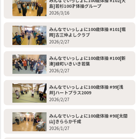
みんなでいっしょに100歳体操 #102[大
島]若杉100才体操グループ
2026/3/16
みんなでいっしょに100歳体操 #101[堀
岡]古三仲よしクラブ
2026/2/27
みんなでいっしょに100歳体操 #100[新
湊]緑町いきいき若葉
2026/2/27
みんなでいっしょに100歳体操 #99[浅
井]ハートプラス2009
2026/2/27
みんなでいっしょに100歳体操 #98[太閤
山]きららか千成
2026/1/27