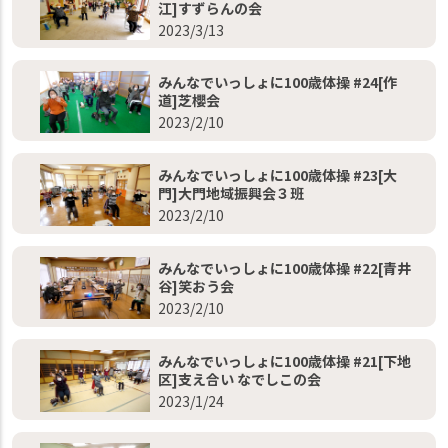
江]すずらんの会
2023/3/13
みんなでいっしょに100歳体操 #24[作
道]芝櫻会
2023/2/10
みんなでいっしょに100歳体操 #23[大
門]大門地域振興会３班
2023/2/10
みんなでいっしょに100歳体操 #22[青井
谷]笑おう会
2023/2/10
みんなでいっしょに100歳体操 #21[下地
区]支え合い なでしこの会
2023/1/24