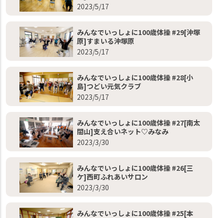
2023/5/17
みんなでいっしょに100歳体操 #29[沖塚
原]すまいる沖塚原
2023/5/17
みんなでいっしょに100歳体操 #28[小
島]つどい元気クラブ
2023/5/17
みんなでいっしょに100歳体操 #27[南太
閤山]支え合いネット♡みなみ
2023/3/30
みんなでいっしょに100歳体操 #26[三
ケ]西町ふれあいサロン
2023/3/30
みんなでいっしょに100歳体操 #25[本