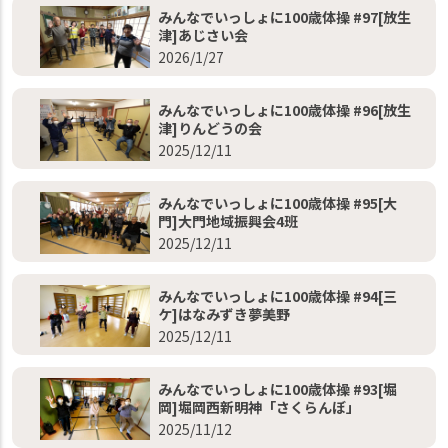
みんなでいっしょに100歳体操 #97[放生
津]あじさい会
2026/1/27
みんなでいっしょに100歳体操 #96[放生
津]りんどうの会
2025/12/11
みんなでいっしょに100歳体操 #95[大
門]大門地域振興会4班
2025/12/11
みんなでいっしょに100歳体操 #94[三
ケ]はなみずき夢美野
2025/12/11
みんなでいっしょに100歳体操 #93[堀
岡]堀岡西新明神「さくらんぼ」
2025/11/12