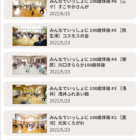
みんなでいっしょに 100歳体操 #6 ［三
ケ］すこやかさんが
2022/6/15
みんなでいっしょに 100歳体操 #5 ［放
生津］コスモスの会
2022/5/23
みんなでいっしょに 100歳体操 #4 ［塚
原］川口きららか100歳体操
2022/5/23
みんなでいっしょに 100歳体操 #3 ［浅
井］浅井ふれあい館
2022/5/23
みんなでいっしょに 100歳体操 #2 ［黒
河］元気くろがわ
2022/5/23