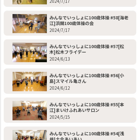
2024/7/17
みんなでいっしょに100歳体操 #58[海老
江]浜開100歳体操の会
2024/7/17
みんなでいっしょに100歳体操 #57[松
木]松木フライデー
2024/6/13
みんなでいっしょに100歳体操 #56[小
島]スマイル亀さん
2024/6/12
みんなでいっしょに100歳体操 #55[本
江]まいけふれあいサロン
2024/5/15
みんなでいっしょに100歳体操 #54[浅
井]土合あいあい