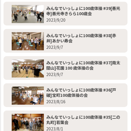
みんなでいっしょに100歳体操 #39[善光
寺]善光寺きらら100歳会
2023/9/20
みんなでいっしょに100歳体操 #38[赤
井]あかい寿会
2023/9/7
みんなでいっしょに100歳体操 #37[南太
閤山]花園 100 歳体操の会
2023/9/7
みんなでいっしょに100歳体操 #36[戸
破]宝町100歳体操の会
2023/8/16
みんなでいっしょに100歳体操 #35[二の
丸町]若葉会
2023/8/1