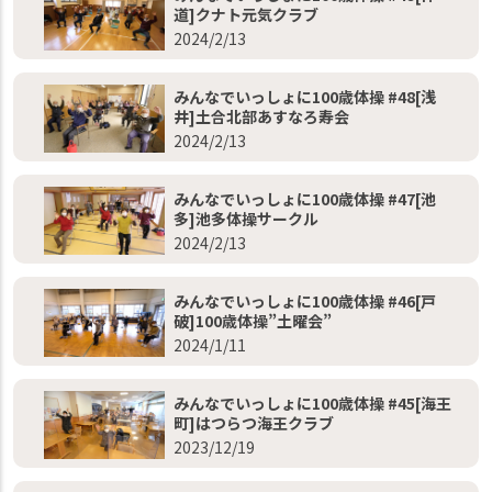
道]クナト元気クラブ
2024/2/13
みんなでいっしょに100歳体操 #48[浅
井]土合北部あすなろ寿会
2024/2/13
みんなでいっしょに100歳体操 #47[池
多]池多体操サークル
2024/2/13
みんなでいっしょに100歳体操 #46[戸
破]100歳体操”土曜会”
2024/1/11
みんなでいっしょに100歳体操 #45[海王
町]はつらつ海王クラブ
2023/12/19