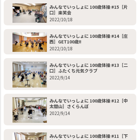
みんなでいっしょに 100歳体操 #15［片
口］楽笑会
2022/10/18
みんなでいっしょに 100歳体操 #14［庄
西］GET100歳!!
2022/10/18
みんなでいっしょに 100歳体操 #13［二
口］ふたくち元気クラブ
2022/9/14
みんなでいっしょに 100歳体操 #12［中
太閤山］さくらんぼ
2022/9/14
みんなでいっしょに 100歳体操 #11［下