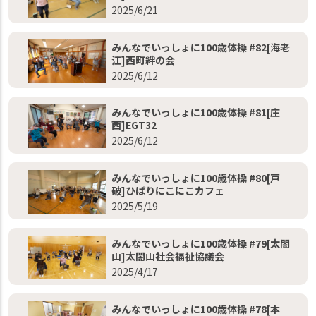
2025/6/21
みんなでいっしょに100歳体操 #82[海老
江]西町絆の会
2025/6/12
みんなでいっしょに100歳体操 #81[庄
西]EGT32
2025/6/12
みんなでいっしょに100歳体操 #80[戸
破]ひばりにこにこカフェ
2025/5/19
みんなでいっしょに100歳体操 #79[太閤
山]太閤山社会福祉協議会
2025/4/17
みんなでいっしょに100歳体操 #78[本