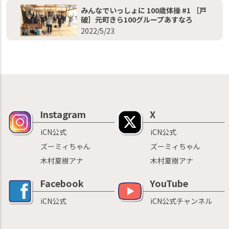
みんなでいっしょに 100歳体操 #1 ［戸
破］元町きら100グループあすなろ
2022/5/23
Instagram
X
iCN公式
iCN公式
ズーミィちゃん
ズーミィちゃん
木村夏樹アナ
木村夏樹アナ
Facebook
YouTube
iCN公式
iCN公式チャンネル