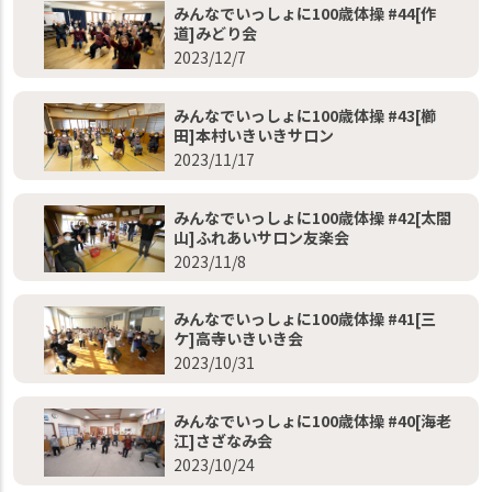
みんなでいっしょに100歳体操 #44[作
道]みどり会
2023/12/7
みんなでいっしょに100歳体操 #43[櫛
田]本村いきいきサロン
2023/11/17
みんなでいっしょに100歳体操 #42[太閤
山]ふれあいサロン友楽会
2023/11/8
みんなでいっしょに100歳体操 #41[三
ケ]高寺いきいき会
2023/10/31
みんなでいっしょに100歳体操 #40[海老
江]さざなみ会
2023/10/24