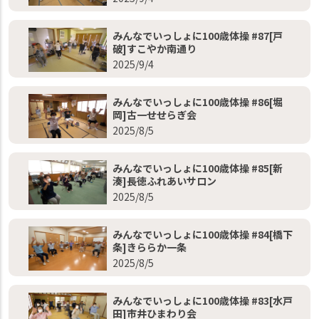
みんなでいっしょに100歳体操 #87[戸
破]すこやか南通り
2025/9/4
みんなでいっしょに100歳体操 #86[堀
岡]古一せせらぎ会
2025/8/5
みんなでいっしょに100歳体操 #85[新
湊]長徳ふれあいサロン
2025/8/5
みんなでいっしょに100歳体操 #84[橋下
条]きららか一条
2025/8/5
みんなでいっしょに100歳体操 #83[水戸
田]市井ひまわり会