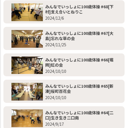
みんなでいっしょに100歳体操 #68[下
村]支え合いとねりこ
2024/12/6
みんなでいっしょに100歳体操 #67[大
島]忘れな草の会
2024/11/25
みんなでいっしょに100歳体操 #66[堀
岡]虹の会
2024/10/10
みんなでいっしょに100歳体操 #65[新
湊]桜町百花会
2024/10/10
みんなでいっしょに100歳体操 #64[二
口]生き生き二口南
2024/9/17