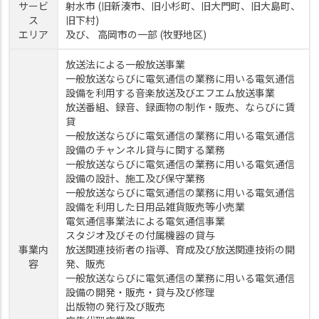
サービ
射水市 (旧新湊市、旧小杉町、旧大門町、旧大島町、
ス
旧下村)
エリア
及び、 高岡市の一部 (牧野地区)
放送法による一般放送事業
一般放送ならびに電気通信の業務に用いる電気通信
設備を利用する音楽放送及びエフエム放送事業
放送番組、録音、録画物の制作・販売、ならびに賃
貸
一般放送ならびに電気通信の業務に用いる電気通信
設備のチャンネル貸与に関する業務
一般放送ならびに電気通信の業務に用いる電気通信
設備の設計、施工及び保守業務
一般放送ならびに電気通信の業務に用いる電気通信
設備を利用した日用品雑貨販売等小売業
電気通信事業法による電気通信事業
スタジオ及びその付属機器の貸与
事業内
放送関連技術者の指導、育成及び放送関連技術の開
容
発、販売
一般放送ならびに電気通信の業務に用いる電気通信
設備の開発・販売・貸与及び修理
出版物の発行及び販売