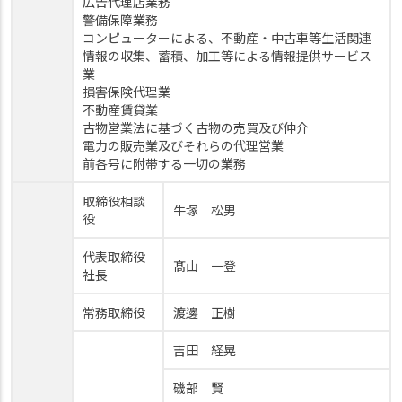
広告代理店業務
警備保障業務
コンピューターによる、不動産・中古車等生活関連
情報の収集、蓄積、加工等による情報提供サービス
業
損害保険代理業
不動産賃貸業
古物営業法に基づく古物の売買及び仲介
電力の販売業及びそれらの代理営業
前各号に附帯する一切の業務
取締役相談
牛塚 松男
役
代表取締役
髙山 一登
社長
常務取締役
渡邊 正樹
吉田 経晃
磯部 賢