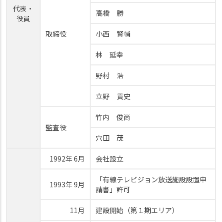
代表・
高橋 勝
役員
取締役
小西 賢輔
林 延幸
野村 浩
立野 貢史
竹内 俊尚
監査役
穴田 茂
1992年 6月
会社設立
「有線テレビジョン放送施設設置申
1993年 9月
請書」許可
11月
建設開始（第１期エリア）