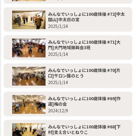
みんなでいっしょに100歳体操 #72[中太
閤山]中太日の宮
2025/1/24
みんなでいっしょに100歳体操 #71[大
門]大門地域振興会3班
2025/1/14
みんなでいっしょに100歳体操 #70[片
口]サロン蕗のとう
2025/1/14
みんなでいっしょに100歳体操 #69[作
道]梅の会
2024/12/9
みんなでいっしょに100歳体操 #68[下
村]支え合いとねりこ