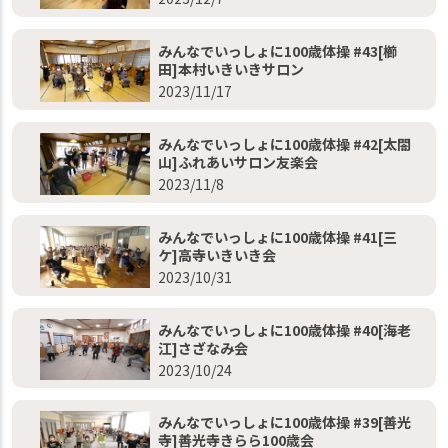
みんなでいっしょに100歳体操 #43[櫛
田]本村いきいきサロン
2023/11/17
みんなでいっしょに100歳体操 #42[太閤
山]ふれあいサロン友楽会
2023/11/8
みんなでいっしょに100歳体操 #41[三
ケ]高寺いきいき会
2023/10/31
みんなでいっしょに100歳体操 #40[海老
江]さざなみ会
2023/10/24
みんなでいっしょに100歳体操 #39[善光
寺]善光寺きらら100歳会