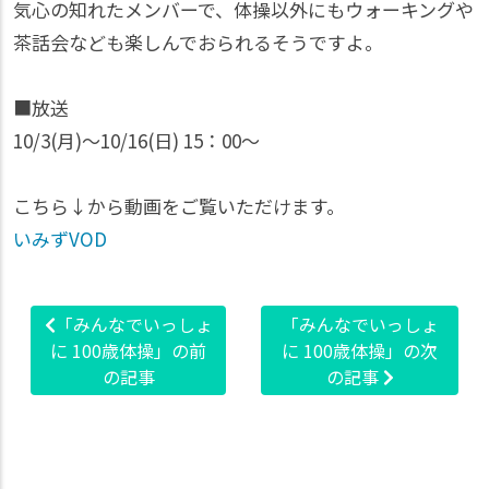
気心の知れたメンバーで、体操以外にもウォーキングや
茶話会なども楽しんでおられるそうですよ。
■放送
10/3(月)〜10/16(日) 15：00〜
こちら↓から動画をご覧いただけます。
いみずVOD
「みんなでいっしょ
「みんなでいっしょ
に 100歳体操」の前
に 100歳体操」の次
の記事
の記事