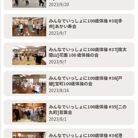
2023/9/20
みんなでいっしょに100歳体操 #38[赤
井]あかい寿会
2023/9/7
みんなでいっしょに100歳体操 #37[南太
閤山]花園 100 歳体操の会
2023/9/7
みんなでいっしょに100歳体操 #36[戸
破]宝町100歳体操の会
2023/8/16
みんなでいっしょに100歳体操 #35[二の
丸町]若葉会
2023/8/1
みんなでいっしょに100歳体操 #34[港