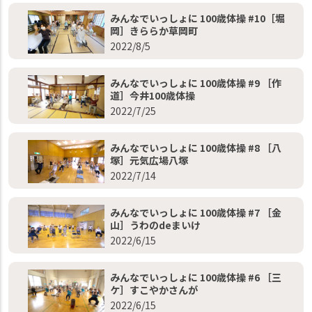
みんなでいっしょに 100歳体操 #10［堀
岡］きららか草岡町
2022/8/5
みんなでいっしょに 100歳体操 #9 ［作
道］今井100歳体操
2022/7/25
みんなでいっしょに 100歳体操 #8 ［八
塚］元気広場八塚
2022/7/14
みんなでいっしょに 100歳体操 #7 ［金
山］うわのdeまいけ
2022/6/15
みんなでいっしょに 100歳体操 #6 ［三
ケ］すこやかさんが
2022/6/15