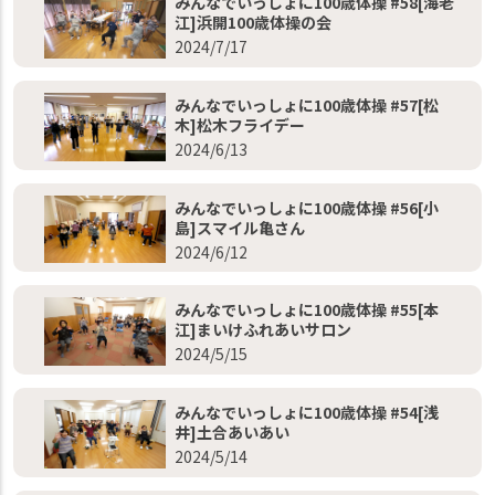
みんなでいっしょに100歳体操 #58[海老
江]浜開100歳体操の会
2024/7/17
みんなでいっしょに100歳体操 #57[松
木]松木フライデー
2024/6/13
みんなでいっしょに100歳体操 #56[小
島]スマイル亀さん
2024/6/12
みんなでいっしょに100歳体操 #55[本
江]まいけふれあいサロン
2024/5/15
みんなでいっしょに100歳体操 #54[浅
井]土合あいあい
2024/5/14