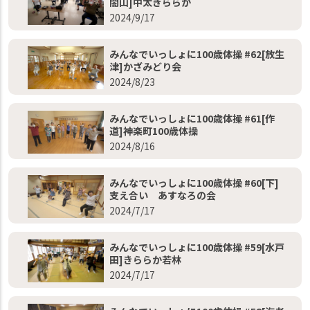
閤山]中太きららか
2024/9/17
みんなでいっしょに100歳体操 #62[放生
津]かざみどり会
2024/8/23
みんなでいっしょに100歳体操 #61[作
道]神楽町100歳体操
2024/8/16
みんなでいっしょに100歳体操 #60[下]
支え合い あすなろの会
2024/7/17
みんなでいっしょに100歳体操 #59[水戸
田]きららか若林
2024/7/17