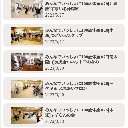
みんなでいっしょに100歳体操 #29[沖塚
原]すまいる沖塚原
2023/5/17
みんなでいっしょに100歳体操 #28[小
島]つどい元気クラブ
2023/5/17
みんなでいっしょに100歳体操 #27[南太
閤山]支え合いネット♡みなみ
2023/3/30
みんなでいっしょに100歳体操 #26[三
ケ]西町ふれあいサロン
2023/3/30
みんなでいっしょに100歳体操 #25[本
江]すずらんの会
2023/3/13