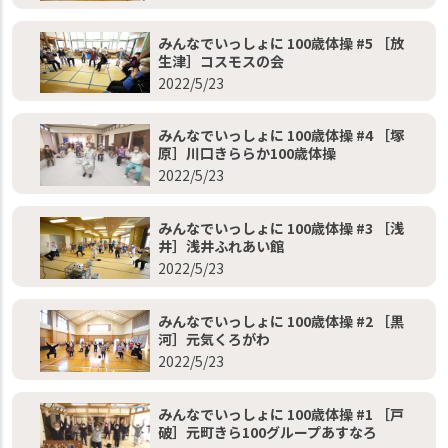
みんなでいっしょに 100歳体操 #5 ［放
生津］コスモスの会
2022/5/23
みんなでいっしょに 100歳体操 #4 ［塚
原］川口きららか100歳体操
2022/5/23
みんなでいっしょに 100歳体操 #3 ［浅
井］浅井ふれあい館
2022/5/23
みんなでいっしょに 100歳体操 #2 ［黒
河］元気くろがわ
2022/5/23
みんなでいっしょに 100歳体操 #1 ［戸
破］元町きら100グループあすなろ