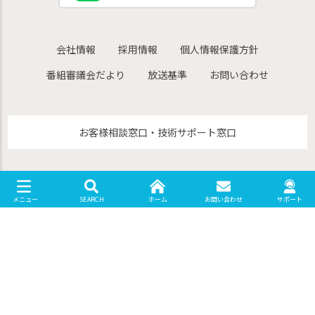
会社情報
採用情報
個人情報保護方針
番組審議会だより
放送基準
お問い合わせ
お客様相談窓口・技術サポート窓口
0120-82-7320
フリーコール
0766-82-7320
SEARCH
ホーム
お問い合わせ
サポート
メニュー
一般電話
9:00〜17:00（左記以外は時間外受付に転
電話受付時間
送）
制作窓口
（コミュニティチャンネルに関するお問い合わせ）