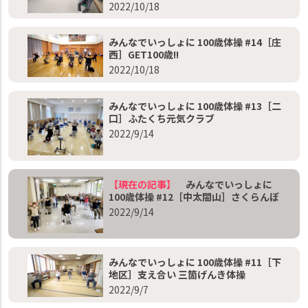
2022/10/18
みんなでいっしょに 100歳体操 #14［庄
西］GET100歳!!
2022/10/18
みんなでいっしょに 100歳体操 #13［二
口］ふたくち元気クラブ
2022/9/14
【現在の記事】
みんなでいっしょに
100歳体操 #12［中太閤山］さくらんぼ
2022/9/14
みんなでいっしょに 100歳体操 #11［下
地区］支え合い 三箇げんき体操
2022/9/7