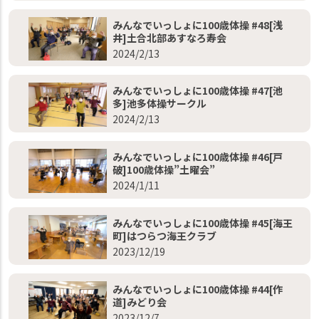
みんなでいっしょに100歳体操 #48[浅
井]土合北部あすなろ寿会
2024/2/13
みんなでいっしょに100歳体操 #47[池
多]池多体操サークル
2024/2/13
みんなでいっしょに100歳体操 #46[戸
破]100歳体操”土曜会”
2024/1/11
みんなでいっしょに100歳体操 #45[海王
町]はつらつ海王クラブ
2023/12/19
みんなでいっしょに100歳体操 #44[作
道]みどり会
2023/12/7