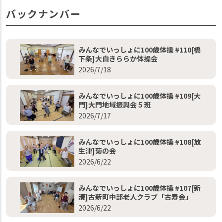
バックナンバー
みんなでいっしょに100歳体操 #110[橋
下条]大白きららか体操会
2026/7/18
みんなでいっしょに100歳体操 #109[大
門]大門地域振興会５班
2026/7/17
みんなでいっしょに100歳体操 #108[放
生津]菊の会
2026/6/22
みんなでいっしょに100歳体操 #107[新
湊]古新町中部老人クラブ「古寿会」
2026/6/22