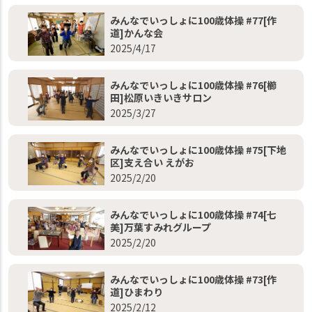
みんなでいっしょに100歳体操 #77[作
道]かんな会
2025/4/17
みんなでいっしょに100歳体操 #76[櫛
田]松原いきいきサロン
2025/3/27
みんなでいっしょに100歳体操 #75[下地
区]支え合い えがお
2025/2/20
みんなでいっしょに100歳体操 #74[七
美]万葉すみれグループ
2025/2/20
みんなでいっしょに100歳体操 #73[作
道]ひまわり
2025/2/12