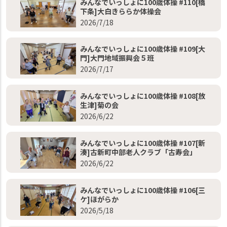
みんなでいっしょに100歳体操 #110[橋
下条]大白きららか体操会
2026/7/18
みんなでいっしょに100歳体操 #109[大
門]大門地域振興会５班
2026/7/17
みんなでいっしょに100歳体操 #108[放
生津]菊の会
2026/6/22
みんなでいっしょに100歳体操 #107[新
湊]古新町中部老人クラブ「古寿会」
2026/6/22
みんなでいっしょに100歳体操 #106[三
ケ]ほがらか
2026/5/18