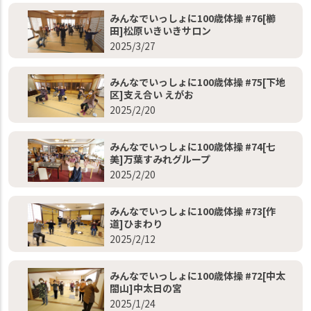
みんなでいっしょに100歳体操 #76[櫛
田]松原いきいきサロン
2025/3/27
みんなでいっしょに100歳体操 #75[下地
区]支え合い えがお
2025/2/20
みんなでいっしょに100歳体操 #74[七
美]万葉すみれグループ
2025/2/20
みんなでいっしょに100歳体操 #73[作
道]ひまわり
2025/2/12
みんなでいっしょに100歳体操 #72[中太
閤山]中太日の宮
2025/1/24