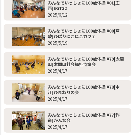
みんなでいっしょに100歳体操 #81[庄
西]EGT32
2025/6/12
みんなでいっしょに100歳体操 #80[戸
破]ひばりにこにこカフェ
2025/5/19
みんなでいっしょに100歳体操 #79[太閤
山]太閤山社会福祉協議会
2025/4/17
みんなでいっしょに100歳体操 #78[本
江]ひまわりの会
2025/4/17
みんなでいっしょに100歳体操 #77[作
道]かんな会
2025/4/17