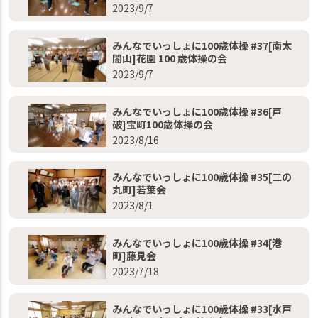
2023/9/7
みんなでいっしょに100歳体操 #37[南太
閤山]花園 100 歳体操の会
2023/9/7
みんなでいっしょに100歳体操 #36[戸
破]宝町100歳体操の会
2023/8/16
みんなでいっしょに100歳体操 #35[二の
丸町]若葉会
2023/8/1
みんなでいっしょに100歳体操 #34[港
町]藤見会
2023/7/18
みんなでいっしょに100歳体操 #33[水戸