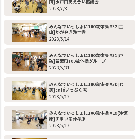
田]水戸田支え合い協議会
2023/7/3
みんなでいっしょに100歳体操 #32[金
山]かがやき浄土寺
2023/6/14
みんなでいっしょに100歳体操 #31[戸
破]若葉町100歳体操グループ
2023/5/31
みんなでいっしょに100歳体操 #30[七
美]caféいっぷく庵
2023/5/17
みんなでいっしょに100歳体操 #29[沖塚
原]すまいる沖塚原
2023/5/17