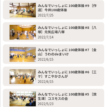
みんなでいっしょに 100歳体操 #9 ［作
道］今井100歳体操
2022/7/25
みんなでいっしょに 100歳体操 #8 ［八
塚］元気広場八塚
2022/7/14
みんなでいっしょに 100歳体操 #7 ［金
山］うわのdeまいけ
2022/6/15
みんなでいっしょに 100歳体操 #6 ［三
ケ］すこやかさんが
2022/6/15
みんなでいっしょに 100歳体操 #5 ［放
生津］コスモスの会
2022/5/23