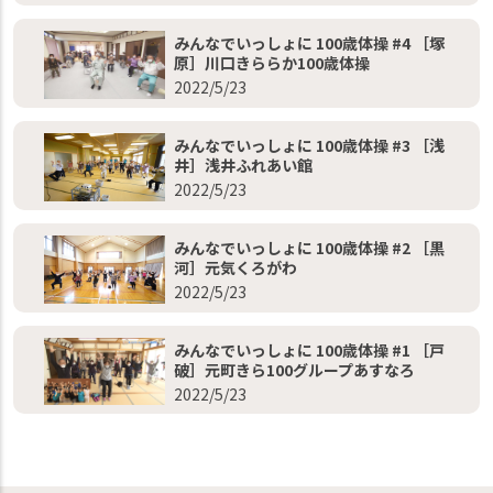
みんなでいっしょに 100歳体操 #4 ［塚
原］川口きららか100歳体操
2022/5/23
みんなでいっしょに 100歳体操 #3 ［浅
井］浅井ふれあい館
2022/5/23
みんなでいっしょに 100歳体操 #2 ［黒
河］元気くろがわ
2022/5/23
みんなでいっしょに 100歳体操 #1 ［戸
破］元町きら100グループあすなろ
2022/5/23