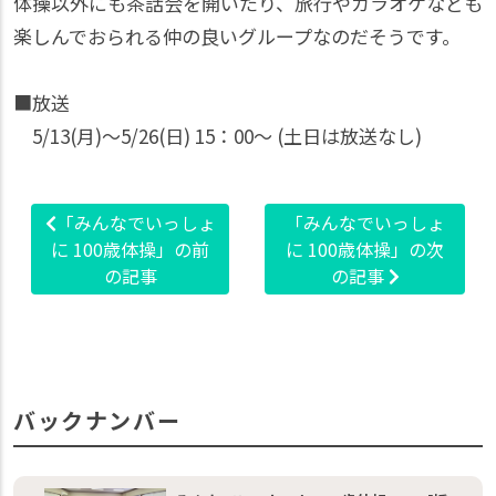
体操以外にも茶話会を開いたり、旅行やカラオケなども
楽しんでおられる仲の良いグループなのだそうです。
■放送
5/13(月)〜5/26(日) 15：00〜 (土日は放送なし)
「みんなでいっしょ
「みんなでいっしょ
に 100歳体操」の前
に 100歳体操」の次
の記事
の記事
バックナンバー