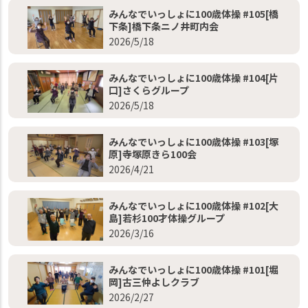
みんなでいっしょに100歳体操 #105[橋
下条]橋下条ニノ井町内会
2026/5/18
みんなでいっしょに100歳体操 #104[片
口]さくらグループ
2026/5/18
みんなでいっしょに100歳体操 #103[塚
原]寺塚原きら100会
2026/4/21
みんなでいっしょに100歳体操 #102[大
島]若杉100才体操グループ
2026/3/16
みんなでいっしょに100歳体操 #101[堀
岡]古三仲よしクラブ
2026/2/27