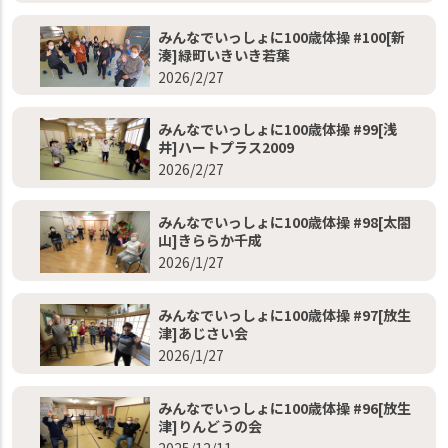
みんなでいっしょに100歳体操 #100[新
湊]緑町いきいき若葉
2026/2/27
みんなでいっしょに100歳体操 #99[浅
井]ハートプラス2009
2026/2/27
みんなでいっしょに100歳体操 #98[太閤
山]きららか千成
2026/1/27
みんなでいっしょに100歳体操 #97[放生
津]あじさい会
2026/1/27
みんなでいっしょに100歳体操 #96[放生
津]りんどうの会