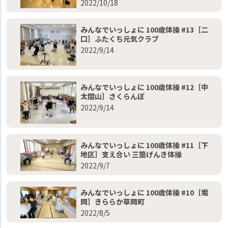
2022/10/18
みんなでいっしょに 100歳体操 #13［二
口］ふたくち元気クラブ
2022/9/14
みんなでいっしょに 100歳体操 #12［中
太閤山］さくらんぼ
2022/9/14
みんなでいっしょに 100歳体操 #11［下
地区］支え合い 三箇げんき体操
2022/9/7
みんなでいっしょに 100歳体操 #10［堀
岡］きららか草岡町
2022/8/5