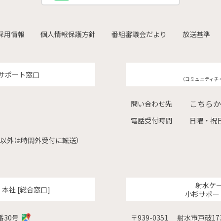
採用情報
個人情報保護方針
番組審議会だより
放送基準
サポート窓口
（コミュニティチ
こちらか
問い合わせ先
電話受付時間
日曜・祝日
（左記以外は時間外受付に転送）
射水ケ
ク
本社 [総合窓口]
小杉サポー
番30号
〒939-0351
射水市戸破173