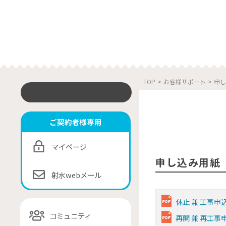
TOP
>
お客様サポート
>
申し
ご契約者様専用
マイページ
申し込み用紙
射水webメール
休止 兼 工事申
コミュニティ
再開 兼 再工事