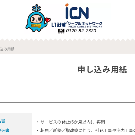
込み用紙
申し込み用紙
込書
サービスの休止(6か月以内)、再開
申込書
転居／新築／増改築に伴う、引込工事や宅内工事