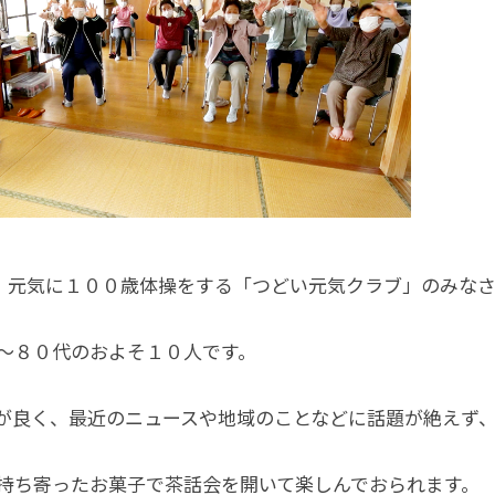
で、元気に１００歳体操をする「つどい元気クラブ」のみな
～８０代のおよそ１０人です。
が良く、最近のニュースや地域のことなどに話題が絶えず
持ち寄ったお菓子で茶話会を開いて楽しんでおられます。