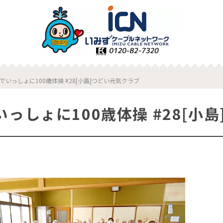
でいっしょに100歳体操 #28[小島]つどい元気クラブ
っしょに100歳体操 #28[小