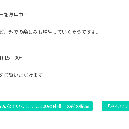
ーを募集中！
ど、外での楽しみも増やしていくそうですよ。
) 15：00〜
をご覧いただけます。
みんなでいっしょに 100歳体操」の前の記事
「みんなで