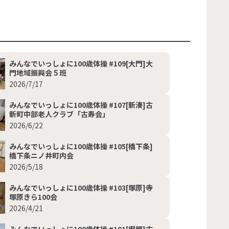
みんなでいっしょに100歳体操 #109[大門]大
門地域振興会５班
2026/7/17
みんなでいっしょに100歳体操 #107[新湊]古
新町中部老人クラブ「古寿会」
2026/6/22
みんなでいっしょに100歳体操 #105[橋下条]
橋下条ニノ井町内会
2026/5/18
みんなでいっしょに100歳体操 #103[塚原]寺
塚原きら100会
2026/4/21
みんなでいっしょに100歳体操 #101[堀岡]古