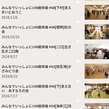
みんなでいっしょに100歳体操 #68[下村]支え
合いとねりこ
2024/12/6
みんなでいっしょに100歳体操 #66[堀岡]虹の
会
2024/10/10
みんなでいっしょに100歳体操 #64[二口]生き
生き二口南
2024/9/17
みんなでいっしょに100歳体操 #62[放生津]か
ざみどり会
2024/8/23
みんなでいっしょに100歳体操 #60[下]支え合
い あすなろの会
2024/7/17
みんなでいっしょに100歳体操 #58[海老江]浜