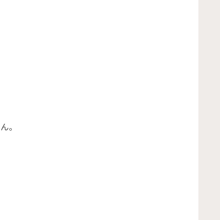
さん。
、