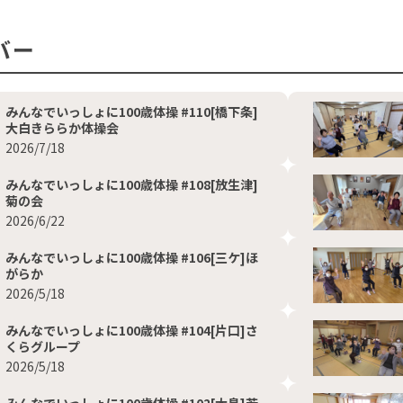
バー
みんなでいっしょに100歳体操 #110[橋下条]
大白きららか体操会
2026/7/18
みんなでいっしょに100歳体操 #108[放生津]
菊の会
2026/6/22
みんなでいっしょに100歳体操 #106[三ケ]ほ
がらか
2026/5/18
みんなでいっしょに100歳体操 #104[片口]さ
くらグループ
2026/5/18
みんなでいっしょに100歳体操 #102[大島]若