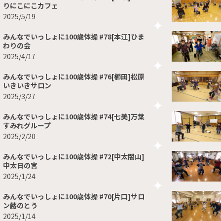
りにこにこカフェ
2025/5/19
みんなでいっしょに100歳体操 #78[本江]ひま
わりの会
2025/4/17
みんなでいっしょに100歳体操 #76[櫛田]松原
いきいきサロン
2025/3/27
みんなでいっしょに100歳体操 #74[七美]万葉
すみれグループ
2025/2/20
みんなでいっしょに100歳体操 #72[中太閤山]
中太日の宮
2025/1/24
みんなでいっしょに100歳体操 #70[片口]サロ
ン蕗のとう
2025/1/14