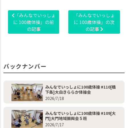
「みんなでいっしょ
「みんなでいっしょ
に 100歳体操」の前
に 100歳体操」の次
の記事
の記事
バックナンバー
みんなでいっしょに100歳体操 #110[橋
下条]大白きららか体操会
2026/7/18
みんなでいっしょに100歳体操 #109[大
門]大門地域振興会５班
2026/7/17