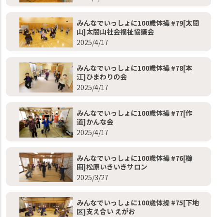
みんなでいっしょに100歳体操 #79[太閤
山]太閤山社会福祉協議会
2025/4/17
みんなでいっしょに100歳体操 #78[本
江]ひまわりの会
2025/4/17
みんなでいっしょに100歳体操 #77[作
道]かんな会
2025/4/17
みんなでいっしょに100歳体操 #76[櫛
田]松原いきいきサロン
2025/3/27
みんなでいっしょに100歳体操 #75[下地
区]支え合い えがお