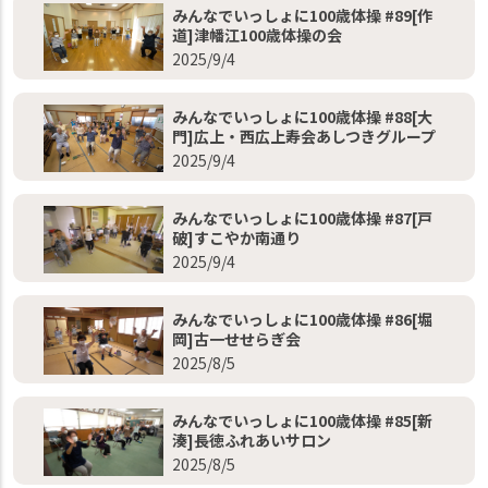
みんなでいっしょに100歳体操 #89[作
道]津幡江100歳体操の会
2025/9/4
みんなでいっしょに100歳体操 #88[大
門]広上・西広上寿会あしつきグループ
2025/9/4
みんなでいっしょに100歳体操 #87[戸
破]すこやか南通り
2025/9/4
みんなでいっしょに100歳体操 #86[堀
岡]古一せせらぎ会
2025/8/5
みんなでいっしょに100歳体操 #85[新
湊]長徳ふれあいサロン
2025/8/5