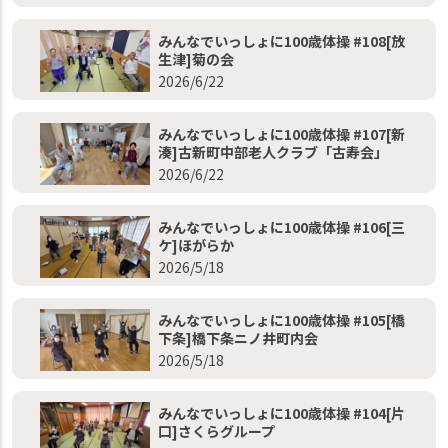
みんなでいっしょに100歳体操 #108[放
生津]菊の会
2026/6/22
みんなでいっしょに100歳体操 #107[新
湊]古新町中部老人クラブ「古寿会」
2026/6/22
みんなでいっしょに100歳体操 #106[三
ケ]ほがらか
2026/5/18
みんなでいっしょに100歳体操 #105[橋
下条]橋下条ニノ井町内会
2026/5/18
みんなでいっしょに100歳体操 #104[片
口]さくらグループ