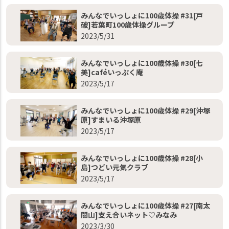
みんなでいっしょに100歳体操 #31[戸
破]若葉町100歳体操グループ
2023/5/31
みんなでいっしょに100歳体操 #30[七
美]caféいっぷく庵
2023/5/17
みんなでいっしょに100歳体操 #29[沖塚
原]すまいる沖塚原
2023/5/17
みんなでいっしょに100歳体操 #28[小
島]つどい元気クラブ
2023/5/17
みんなでいっしょに100歳体操 #27[南太
閤山]支え合いネット♡みなみ
2023/3/30