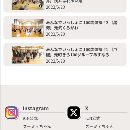
井］浅井ふれあい館
2022/5/23
みんなでいっしょに 100歳体操 #2 ［黒
河］元気くろがわ
2022/5/23
みんなでいっしょに 100歳体操 #1 ［戸
破］元町きら100グループあすなろ
2022/5/23
Instagram
X
iCN公式
iCN公式
ズーミィちゃん
ズーミィちゃん