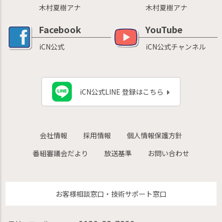
木村夏樹アナ
木村夏樹アナ
Facebook
YouTube
iCN公式
iCN公式チャンネル
iCN公式LINE 登録はこちら
会社情報
採用情報
個人情報保護方針
番組審議会だより
放送基準
お問い合わせ
お客様相談窓口・技術サポート窓口