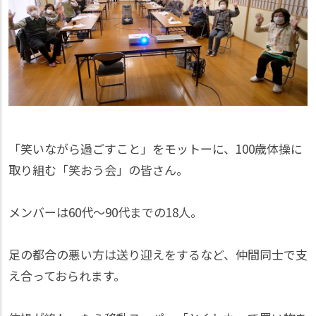
「笑いながら過ごすこと」をモットーに、100歳体操に
取り組む「笑おう会」の皆さん。
メンバーは60代〜90代までの18人。
足の都合の悪い方は送り迎えをするなど、仲間同士で支
え合っておられます。