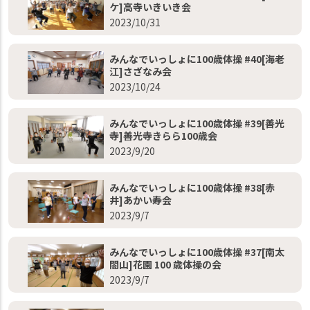
ケ]高寺いきいき会
2023/10/31
みんなでいっしょに100歳体操 #40[海老
江]さざなみ会
2023/10/24
みんなでいっしょに100歳体操 #39[善光
寺]善光寺きらら100歳会
2023/9/20
みんなでいっしょに100歳体操 #38[赤
井]あかい寿会
2023/9/7
みんなでいっしょに100歳体操 #37[南太
閤山]花園 100 歳体操の会
2023/9/7