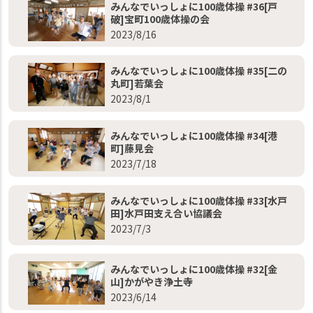
みんなでいっしょに100歳体操 #36[戸
破]宝町100歳体操の会
2023/8/16
みんなでいっしょに100歳体操 #35[二の
丸町]若葉会
2023/8/1
みんなでいっしょに100歳体操 #34[港
町]藤見会
2023/7/18
みんなでいっしょに100歳体操 #33[水戸
田]水戸田支え合い協議会
2023/7/3
みんなでいっしょに100歳体操 #32[金
山]かがやき浄土寺
2023/6/14