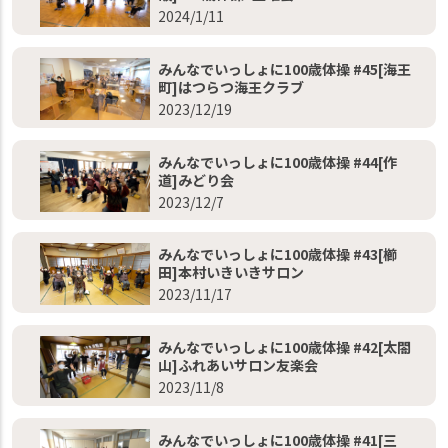
2024/1/11
みんなでいっしょに100歳体操 #45[海王
町]はつらつ海王クラブ
2023/12/19
みんなでいっしょに100歳体操 #44[作
道]みどり会
2023/12/7
みんなでいっしょに100歳体操 #43[櫛
田]本村いきいきサロン
2023/11/17
みんなでいっしょに100歳体操 #42[太閤
山]ふれあいサロン友楽会
2023/11/8
みんなでいっしょに100歳体操 #41[三