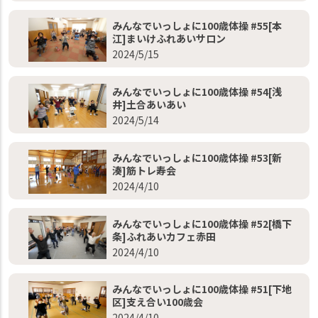
みんなでいっしょに100歳体操 #55[本
江]まいけふれあいサロン
2024/5/15
みんなでいっしょに100歳体操 #54[浅
井]土合あいあい
2024/5/14
みんなでいっしょに100歳体操 #53[新
湊]筋トレ寿会
2024/4/10
みんなでいっしょに100歳体操 #52[橋下
条]ふれあいカフェ赤田
2024/4/10
みんなでいっしょに100歳体操 #51[下地
区]支え合い100歳会
2024/4/10