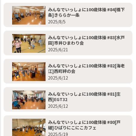
みんなでいっしょに100歳体操 #84[橋下
条]きららか一条
2025/8/5
みんなでいっしょに100歳体操 #83[水戸
田]市井ひまわり会
2025/6/21
みんなでいっしょに100歳体操 #82[海老
江]西町絆の会
2025/6/12
みんなでいっしょに100歳体操 #81[庄
西]EGT32
2025/6/12
みんなでいっしょに100歳体操 #80[戸
破]ひばりにこにこカフェ
2025/5/19