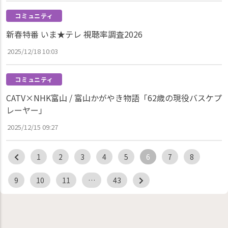
コミュニティ
新春特番 いま★テレ 視聴率調査2026
2025/12/18 10:03
コミュニティ
CATV×NHK富山 / 富山かがやき物語「62歳の現役バスケプ
レーヤー」
2025/12/15 09:27
1
2
3
4
5
6
7
8
9
10
11
…
43