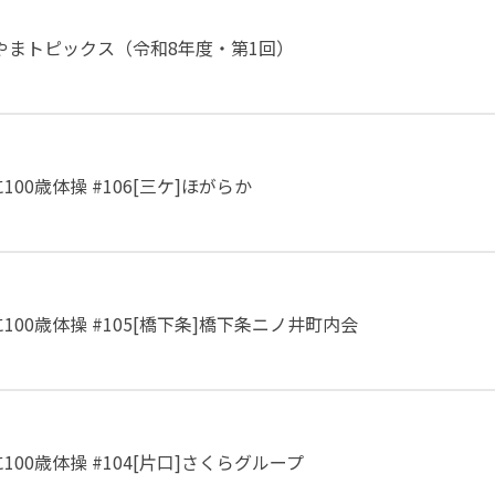
やまトピックス（令和8年度・第1回）
00歳体操 #106[三ケ]ほがらか
00歳体操 #105[橋下条]橋下条ニノ井町内会
00歳体操 #104[片口]さくらグループ