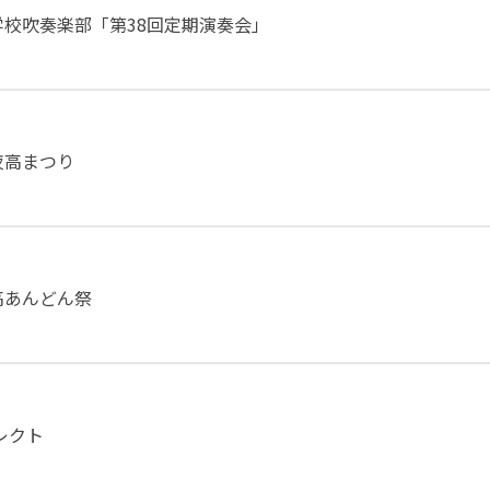
校吹奏楽部「第38回定期演奏会」
夜高まつり
高あんどん祭
セレクト