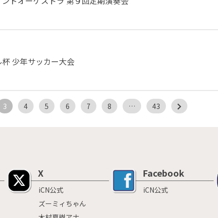
ンドオーケストラ 第９回定期演奏会
ル杯 少年サッカー大会
3
4
5
6
7
8
…
43
X
Facebook
iCN公式
iCN公式
ズーミィちゃん
木村夏樹アナ