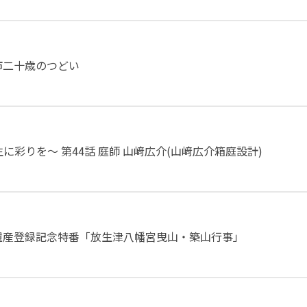
市二十歳のつどい
～人生に彩りを～ 第44話 庭師 山﨑広介(山﨑広介箱庭設計)
遺産登録記念特番「放生津八幡宮曳山・築山行事」