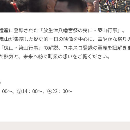
遺産に登録された「放生津八幡宮祭の曳山・築山行事」。
の曳山が集結した歴史的一日の映像を中心に、華やかな祭り
「曳山・築山行事」の解説、ユネスコ登録の意義を紐解き
だ熱気と、未来へ紡ぐ町衆の想いをご覧ください。
)
：00〜、③14：00〜、④22：00〜