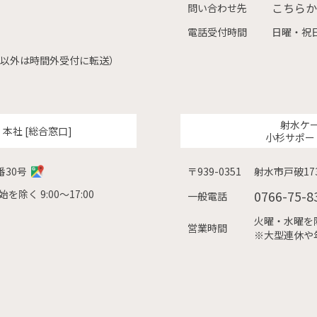
こちらか
問い合わせ先
電話受付時間
日曜・祝日
（左記以外は時間外受付に転送）
射水ケ
ク
本社 [総合窓口]
小杉サポー
番30号
〒939-0351
射水市戸破173
除く 9:00〜17:00
0766-75-8
一般電話
火曜・水曜を除く
営業時間
※大型連休や