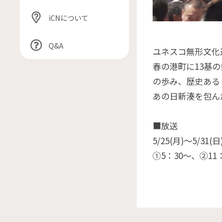
iCNについて
Q&A
ユネスコ無形文化
春の港町に13基
の歩み、歴史ある
あの日新湊を包ん
■放送
5/25(月)〜5/31(日
①5：30〜、②11