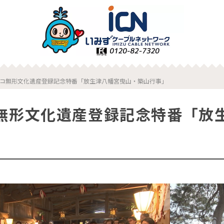
コ無形文化遺産登録記念特番「放生津八幡宮曳山・築山行事」
無形文化遺産登録記念特番「放