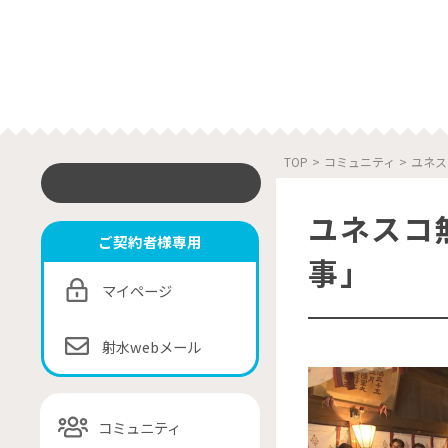
TOP
>
コミュニティ
>
ユネス
ユネスコ
ご契約者様専用
事」
マイページ
射水webメール
コミュニティ