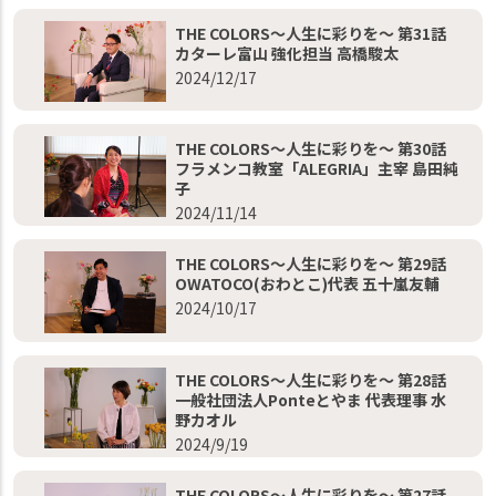
THE COLORS～人生に彩りを～ 第31話
カターレ富山 強化担当 高橋駿太
2024/12/17
THE COLORS～人生に彩りを～ 第30話
フラメンコ教室「ALEGRIA」主宰 島田純
子
2024/11/14
THE COLORS～人生に彩りを～ 第29話
OWATOCO(おわとこ)代表 五十嵐友輔
2024/10/17
THE COLORS～人生に彩りを～ 第28話
一般社団法人Ponteとやま 代表理事 水
野カオル
2024/9/19
THE COLORS～人生に彩りを～ 第27話