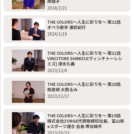
岸順子
2024/2/21
THE COLORS～人生に彩りを～ 第22話
オペラ歌手 澤武紀行
2024/1/19
THE COLORS～人生に彩りを～ 第21話
VINCITORE SHIMIZU(ヴィンチトーレシ
ミズ) 清水久義
2023/12/4
THE COLORS～人生に彩りを～ 第20話
助産師 大西るみ
2023/11/17
THE COLORS～人生に彩りを～ 第19話
株式会社ZORGE代表取締役社長、富山県
eスポーツ連合 会長 堺谷陽平
2023/10/23