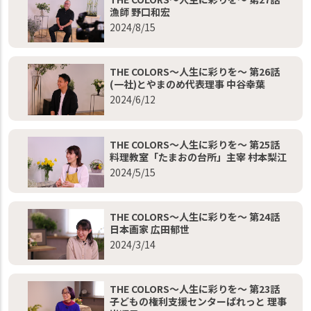
漁師 野口和宏
2024/8/15
THE COLORS～人生に彩りを～ 第26話
(一社)とやまのめ代表理事 中谷幸葉
2024/6/12
THE COLORS～人生に彩りを～ 第25話
料理教室「たまおの台所」主宰 村本梨江
2024/5/15
THE COLORS～人生に彩りを～ 第24話
日本画家 広田郁世
2024/3/14
THE COLORS～人生に彩りを～ 第23話
子どもの権利支援センターぱれっと 理事