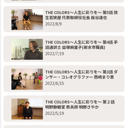
THE COLORS～人生に彩りを～ 第5話 放
生若狭屋 代表取締役社長 板谷達也
2022/8/9
THE COLORS～人生に彩りを～ 第4話 手
話通訳士 益塚麻里子(射水市職員)
2022/7/19
THE COLORS～人生に彩りを～ 第3話 ダ
ンサー・コレオグラファー 西崎まり恵
2022/6/15
THE COLORS～人生に彩りを～ 第２話
明野静観堂 表具師 明野さやか
2022/5/19