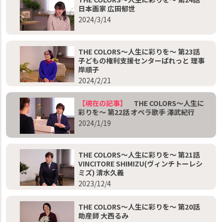
日本画家 広田郁世
2024/3/14
THE COLORS～人生に彩りを～ 第23話
子どもの権利支援センターぱれっと 理事
岸順子
2024/2/21
【現在の記事】
THE COLORS～人生に
彩りを～ 第22話 オペラ歌手 澤武紀行
2024/1/19
THE COLORS～人生に彩りを～ 第21話
VINCITORE SHIMIZU(ヴィンチトーレシ
ミズ) 清水久義
2023/12/4
THE COLORS～人生に彩りを～ 第20話
助産師 大西るみ