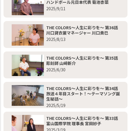
ハンドボール元日本代表 菊池杏菜
2025/9/11
THE COLORS～人生に彩りを～ 第36話
川口貸衣裳マネージャー 川口貴巳
2025/8/13
THE COLORS～人生に彩りを～ 第35話
彫刻師 山﨑新介
2025/6/30
THE COLORS～人生に彩りを～ 第34話
放送４年目スタート！～テーマソング誕
生秘話～
2025/5/19
THE COLORS～人生に彩りを～ 第33話
富山国際学院 理事長 宮田妙子
2025/3/19