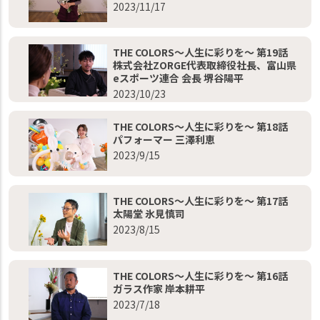
2023/11/17
THE COLORS～人生に彩りを～ 第19話
株式会社ZORGE代表取締役社長、富山県
eスポーツ連合 会長 堺谷陽平
2023/10/23
THE COLORS～人生に彩りを～ 第18話
パフォーマー 三澤利恵
2023/9/15
THE COLORS～人生に彩りを～ 第17話
太陽堂 氷見慎司
2023/8/15
THE COLORS～人生に彩りを～ 第16話
ガラス作家 岸本耕平
2023/7/18