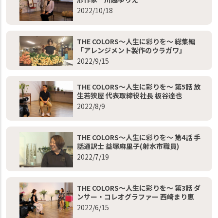
2022/10/18
THE COLORS～人生に彩りを～ 総集編
「アレンジメント製作のウラガワ」
2022/9/15
THE COLORS～人生に彩りを～ 第5話 放
生若狭屋 代表取締役社長 板谷達也
2022/8/9
THE COLORS～人生に彩りを～ 第4話 手
話通訳士 益塚麻里子(射水市職員)
2022/7/19
THE COLORS～人生に彩りを～ 第3話 ダ
ンサー・コレオグラファー 西崎まり恵
2022/6/15