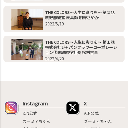
THE COLORS～人生に彩りを～ 第２話
明野静観堂 表具師 明野さやか
2022/5/19
THE COLORS～人生に彩りを～ 第１話
株式会社ジャパンフラワーコーポレーシ
ョン代表取締役社長 松村吉章
2022/4/20
Instagram
X
iCN公式
iCN公式
ズーミィちゃん
ズーミィちゃん