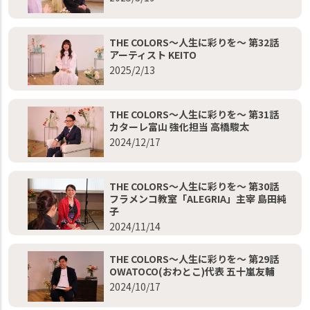
THE COLORS～人生に彩りを～ 第32話
アーティスト KEITO
2025/2/13
THE COLORS～人生に彩りを～ 第31話
カターレ富山 強化担当 高橋駿太
2024/12/17
THE COLORS～人生に彩りを～ 第30話
フラメンコ教室「ALEGRIA」主宰 島田純
子
2024/11/14
THE COLORS～人生に彩りを～ 第29話
OWATOCO(おわとこ)代表 五十嵐友輔
2024/10/17