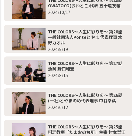
OWATOCO(おわとこ)代表 五十嵐友輔
2024/10/17
THE COLORS～人生に彩りを～ 第28話
一般社団法人Ponteとやま 代表理事 水
野カオル
2024/9/19
THE COLORS～人生に彩りを～ 第27話
漁師 野口和宏
2024/8/15
THE COLORS～人生に彩りを～ 第26話
(一社)とやまのめ代表理事 中谷幸葉
2024/6/12
THE COLORS～人生に彩りを～ 第25話
料理教室「たまおの台所」主宰 村本梨江