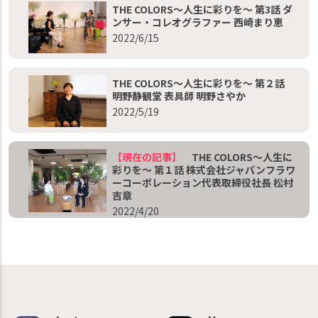
THE COLORS～人生に彩りを～ 第3話 ダ
ンサー・コレオグラファー 西崎まり恵
2022/6/15
THE COLORS～人生に彩りを～ 第２話
明野静観堂 表具師 明野さやか
2022/5/19
【現在の記事】
THE COLORS～人生に
彩りを～ 第１話 株式会社ジャパンフラワ
ーコーポレーション代表取締役社長 松村
吉章
2022/4/20