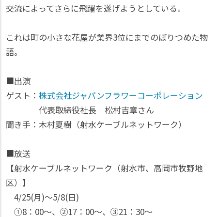
交流によってさらに飛躍を遂げようとしている。
これは町の小さな花屋が業界3位にまでのぼりつめた物
語。
■出演
ゲスト：
株式会社ジャパンフラワーコーポレーション
代表取締役社長 松村吉章さん
聞き手：木村夏樹（射水ケーブルネットワーク）
■放送
【射水ケーブルネットワーク（射水市、高岡市牧野地
区）】
4/25(月)〜5/8(日)
①8：00～、②17：00～、③21：30～