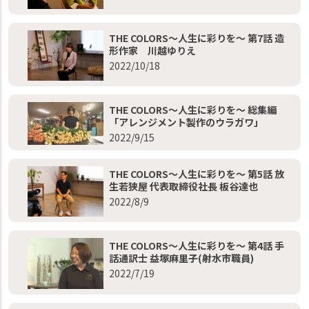
THE COLORS～人生に彩りを～ 第7話 造
形作家 川越ゆりえ
2022/10/18
THE COLORS～人生に彩りを～ 総集編
「アレンジメント製作のウラガワ」
2022/9/15
THE COLORS～人生に彩りを～ 第5話 放
生若狭屋 代表取締役社長 板谷達也
2022/8/9
THE COLORS～人生に彩りを～ 第4話 手
話通訳士 益塚麻里子(射水市職員)
2022/7/19