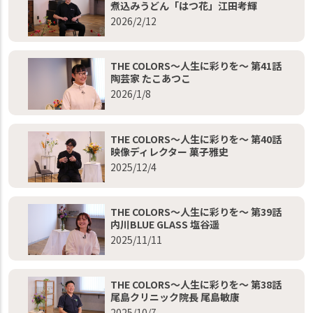
煮込みうどん「はつ花」江田考輝
2026/2/12
THE COLORS～人生に彩りを～ 第41話
陶芸家 たこあつこ
2026/1/8
THE COLORS～人生に彩りを～ 第40話
映像ディレクター 菓子雅史
2025/12/4
THE COLORS～人生に彩りを～ 第39話
内川BLUE GLASS 塩谷遥
2025/11/11
THE COLORS～人生に彩りを～ 第38話
尾島クリニック院長 尾島敏康
2025/10/7