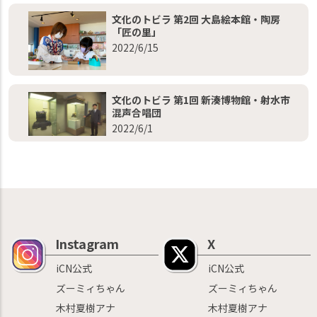
文化のトビラ 第2回 大島絵本館・陶房
「匠の里」
2022/6/15
文化のトビラ 第1回 新湊博物館・射水市
混声合唱団
2022/6/1
Instagram
X
iCN公式
iCN公式
ズーミィちゃん
ズーミィちゃん
木村夏樹アナ
木村夏樹アナ