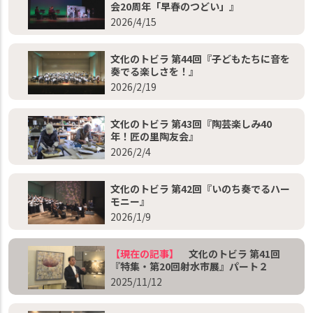
会20周年「早春のつどい」』
2026/4/15
文化のトビラ 第44回『子どもたちに音を
奏でる楽しさを！』
2026/2/19
文化のトビラ 第43回『陶芸楽しみ40
年！匠の里陶友会』
2026/2/4
文化のトビラ 第42回『いのち奏でるハー
モニー』
2026/1/9
【現在の記事】
文化のトビラ 第41回
『特集・第20回射水市展』パート２
2025/11/12