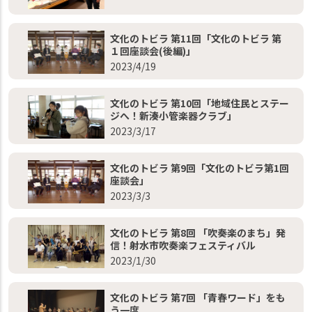
文化のトビラ 第11回「文化のトビラ 第
１回座談会(後編)」
2023/4/19
文化のトビラ 第10回「地域住民とステー
ジへ！新湊小管楽器クラブ」
2023/3/17
文化のトビラ 第9回「文化のトビラ第1回
座談会」
2023/3/3
文化のトビラ 第8回 「吹奏楽のまち」発
信！射水市吹奏楽フェスティバル
2023/1/30
文化のトビラ 第7回 「青春ワード」をも
う一度