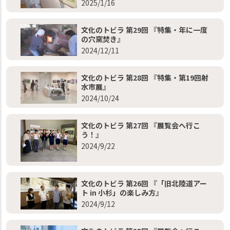
2025/1/16
文化のトビラ 第29回 『特集・年に一度
の穴窯焚き』
2024/12/11
文化のトビラ 第28回 『特集・第19回射
水市展』
2024/10/24
文化のトビラ 第27回 『展覧会へ行こ
う！』
2024/9/22
文化のトビラ 第26回 『「旧北陸道アー
ト in 小杉」の楽しみ方』
2024/9/12