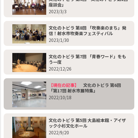
座談会」
2023/3/3
文化のトビラ 第8回 「吹奏楽のまち」発
信！射水市吹奏楽フェスティバル
2023/1/30
文化のトビラ 第7回 「青春ワード」をも
う一度
2022/12/26
【現在の記事】
文化のトビラ 第6回
「第17回 射水市展特集」
2022/10/18
文化のトビラ 第5回 大島絵本館・アイザ
ック小杉文化ホール
2022/9/20