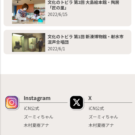
文化のトビラ 第2回 大島絵本館・陶房
「匠の里」
2022/6/15
文化のトビラ 第1回 新湊博物館・射水市
混声合唱団
2022/6/1
Instagram
X
iCN公式
iCN公式
ズーミィちゃん
ズーミィちゃん
木村夏樹アナ
木村夏樹アナ