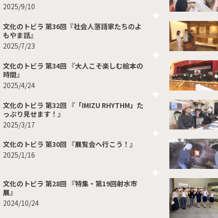
2025/9/10
文化のトビラ 第36回『社会人落語家たちのよ
もやま話』
2025/7/23
文化のトビラ 第34回 『大人こそ楽しむ絵本の
時間』
2025/4/24
文化のトビラ 第32回 『「IMIZU RHYTHM」た
っぷり見せます！』
2025/3/17
文化のトビラ 第30回 『展覧会へ行こう！』
2025/1/16
文化のトビラ 第28回 『特集・第19回射水市
展』
2024/10/24