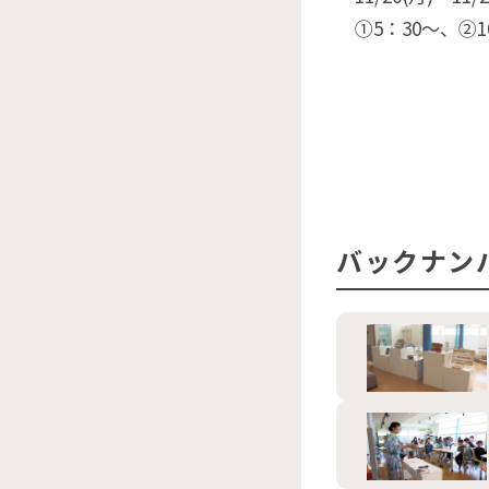
①5：30〜、②10
バックナン