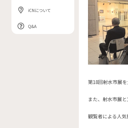
iCNについて
Q&A
第18回射水市展
また、射水市展と
観覧者による人気