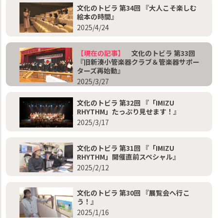
文化のトビラ 第34回 『大人こそ楽しむ
絵本の時間』
2025/4/24
【現在の記事】
文化のトビラ 第33回
『旧新湊小管楽器クラブ＆管楽器サポー
ターズ再始動』
2025/3/27
文化のトビラ 第32回 『「IMIZU
RHYTHM」たっぷり見せます！』
2025/3/17
文化のトビラ 第31回 『「IMIZU
RHYTHM」開催直前スペシャル』
2025/2/12
文化のトビラ 第30回 『展覧会へ行こ
う！』
2025/1/16