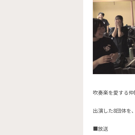
吹奏楽を愛する仲
出演した8団体を
■放送