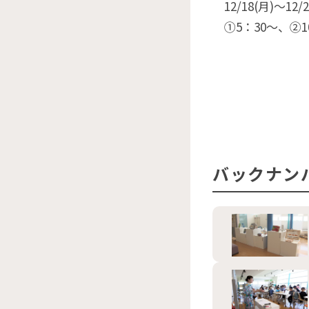
12/18(月)〜12/2
①5：30〜、②10
バックナン