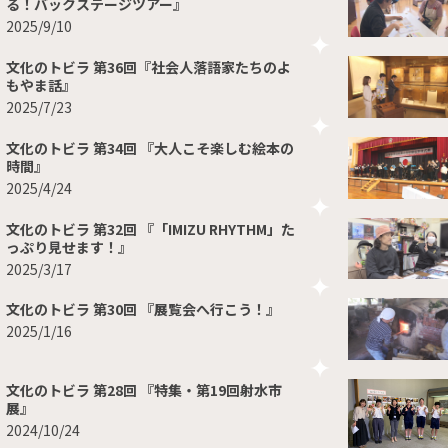
る！バックステージツアー』
2025/9/10
文化のトビラ 第36回『社会人落語家たちのよ
もやま話』
2025/7/23
文化のトビラ 第34回 『大人こそ楽しむ絵本の
時間』
2025/4/24
文化のトビラ 第32回 『「IMIZU RHYTHM」た
っぷり見せます！』
2025/3/17
文化のトビラ 第30回 『展覧会へ行こう！』
2025/1/16
文化のトビラ 第28回 『特集・第19回射水市
展』
2024/10/24