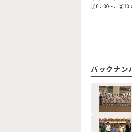
①8：00〜、②10
バックナン