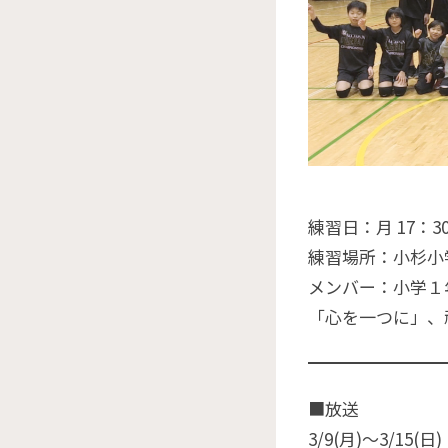
練習日：月 17：30
練習場所：小杉小
メンバー：小学１年
「心を一つに」、
■放送
3/9(月)〜3/15(日)