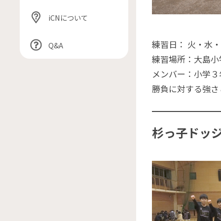
iCNについて
練習日： 火・水・
Q&A
練習場所：大島小
メンバー：小学３年
勝負に対する強さ
杉っ子ドッ