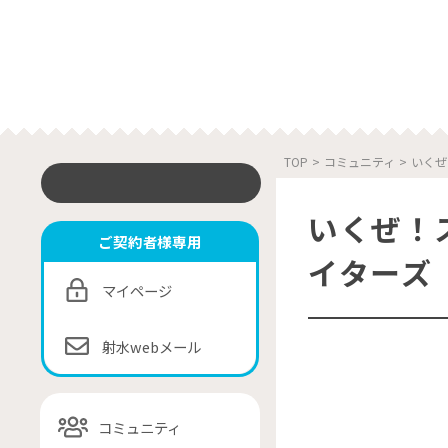
TOP
>
コミュニティ
>
いくぜ
いくぜ！ス
ご契約者様専用
イターズ
マイページ
射水webメール
コミュニティ