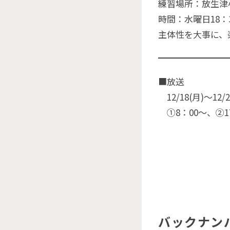
練習場所：放生津
時間：水曜日18：30
主体性を大事に、
■放送
12/18(月)〜12/2
①8：00〜、②17
バックナン