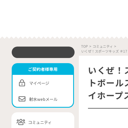
TOP
>
コミュニティ
>
いくぜ！スポーツキッズ ＃1
いくぜ！
ご契約者様専用
トボール
マイページ
イホープス
射水webメール
コミュニティ