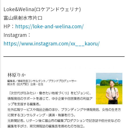
Loke&Welina(ロケアンドウェリナ)
富山県射水市片口
HP：
https://loke-and-welina.com/
Instagram：
https://www.instagram.com/xx___kaoru/