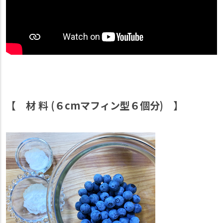
【 材 料 (６cmマフィン型６個分) 】