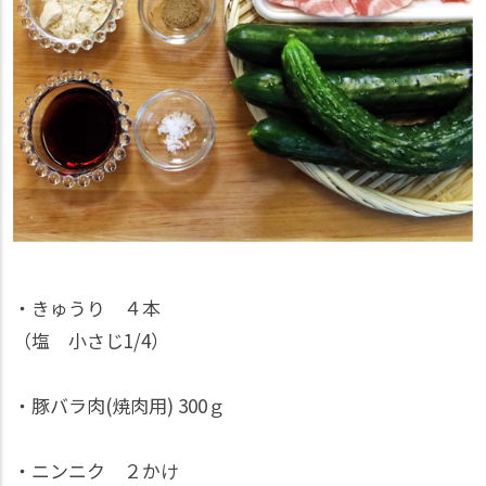
・きゅうり ４本
（塩 小さじ1/4）
・豚バラ肉(焼肉用) 300ｇ
・ニンニク ２かけ