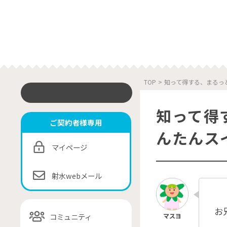
TOP
>
知って得する、まるっ
知って得
ご契約者様専用
んたんス
マイページ
射水webメール
お
コミュニティ