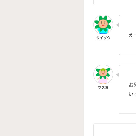
え
お
い