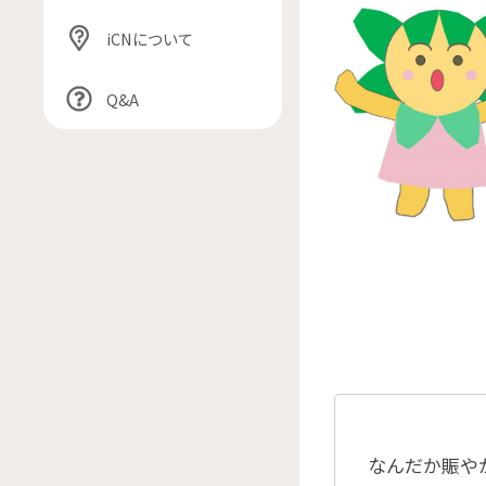
iCNについて
Q&A
なんだか賑や