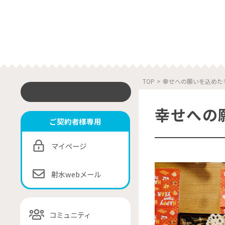
TOP
>
幸せへの願いを込めた
幸せへの
ご契約者様専用
マイページ
射水webメール
コミュニティ