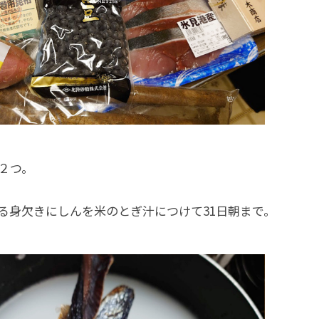
は２つ。
る身欠きにしんを米のとぎ汁につけて31日朝まで。