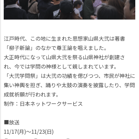
江戸時代、この地に生まれた思想家山県大弐は著書
「柳子新論」のなかで尊王論を唱えました。
大正時代になって山県大弐を祭る山県神社が創建さ
れ、今では学問の神様として親しまれています。
「大弐学問祭」は大弐の功績を偲びつつ、市民が神社に
集い神輿を担ぎ、踊りや太鼓の演奏を披露したり、学問
成就祈願が行われます。
制作：日本ネットワークサービス
■放送
11/17(月)〜11/23(日)