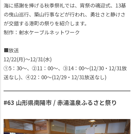
海に感謝を捧げる秋季祭礼では、宵祭の魂迎式、13基
の曳山巡行、築山行事などが行われ、勇壮さと静けさ
が交錯する港町の祭りを紹介します。
制作：射水ケーブルネットワーク
■放送
12/22(月)〜12/31(水)
①5：30〜、②11：00〜、③14：00〜(12/30・12/31放
送なし)、④22：00〜(12/29・12/31放送なし)
#63 山形県南陽市 / 赤湯温泉ふるさと祭り