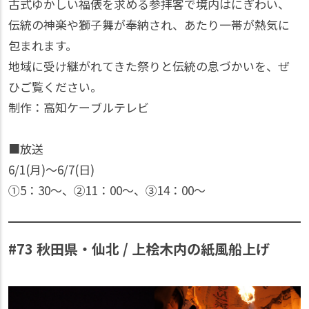
古式ゆかしい福俵を求める参拝客で境内はにぎわい、
伝統の神楽や獅子舞が奉納され、あたり一帯が熱気に
包まれます。
地域に受け継がれてきた祭りと伝統の息づかいを、ぜ
ひご覧ください。
制作：高知ケーブルテレビ
■放送
6/1(月)〜6/7(日)
①5：30〜、②11：00〜、③14：00〜
#73 秋田県・仙北 / 上桧木内の紙風船上げ