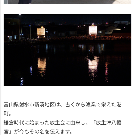
富山県射水市新湊地区は、古くから漁業で栄えた港
町。
鎌倉時代に始まった放生会に由来し、「放生津八幡
宮」が今もその名を伝えます。