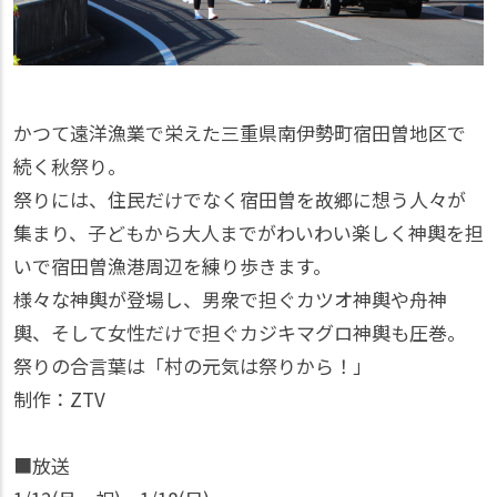
かつて遠洋漁業で栄えた三重県南伊勢町宿田曽地区で
続く秋祭り。
祭りには、住民だけでなく宿田曽を故郷に想う人々が
集まり、子どもから大人までがわいわい楽しく神輿を担
いで宿田曽漁港周辺を練り歩きます。
様々な神輿が登場し、男衆で担ぐカツオ神輿や舟神
輿、そして女性だけで担ぐカジキマグロ神輿も圧巻。
祭りの合言葉は「村の元気は祭りから！」
制作：ZTV
■放送