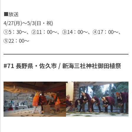
■放送
4/27(月)〜5/3(日・祝)
①5：30〜、②11：00〜、③14：00〜、④17：00〜、
⑤22：00〜
#71 長野県・佐久市 / 新海三社神社御田植祭