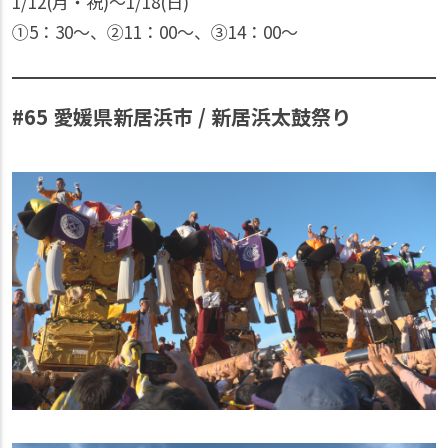
1/12(月・祝)〜1/18(日)
①5：30〜、②11：00〜、③14：00〜
#65 愛媛県新居浜市 / 新居浜太鼓祭り