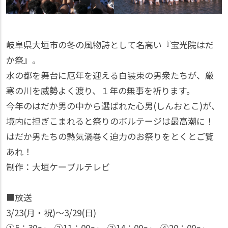
岐阜県大垣市の冬の風物詩として名高い『宝光院はだ
か祭』。
水の都を舞台に厄年を迎える白装束の男衆たちが、厳
寒の川を威勢よく渡り、１年の無事を祈ります。
今年のはだか男の中から選ばれた心男(しんおとこ)が、
境内に担ぎこまれると祭りのボルテージは最高潮に！
はだか男たちの熱気渦巻く迫力のお祭りをとくとご覧
あれ！
制作：大垣ケーブルテレビ
■放送
3/23(月・祝)〜3/29(日)
①5：30〜、②11：00〜、③14：00〜、④20：00〜