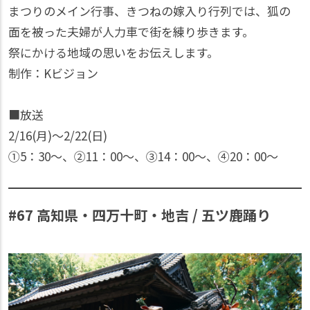
まつりのメイン行事、きつねの嫁入り行列では、狐の
面を被った夫婦が人力車で街を練り歩きます。
祭にかける地域の思いをお伝えします。
制作：Kビジョン
■放送
2/16(月)〜2/22(日)
①5：30〜、②11：00〜、③14：00〜、④20：00〜
#67 高知県・四万十町・地吉 / 五ツ鹿踊り