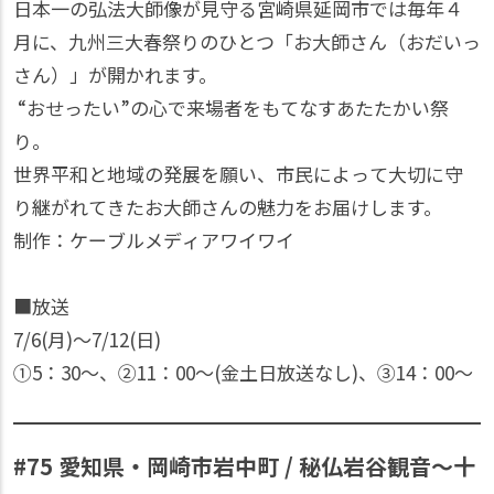
日本一の弘法大師像が見守る宮崎県延岡市では毎年４
月に、九州三大春祭りのひとつ「お大師さん（おだいっ
さん）」が開かれます。
“おせったい”の心で来場者をもてなすあたたかい祭
り。
世界平和と地域の発展を願い、市民によって大切に守
り継がれてきたお大師さんの魅力をお届けします。
制作：ケーブルメディアワイワイ
■放送
7/6(月)〜7/12(日)
①5：30〜、②11：00〜(金土日放送なし)、③14：00〜
#75 愛知県・岡崎市岩中町 / 秘仏岩谷観音～十