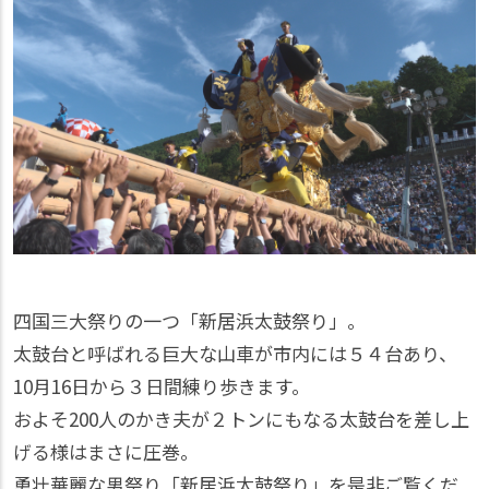
四国三大祭りの一つ「新居浜太鼓祭り」。
太鼓台と呼ばれる巨大な山車が市内には５４台あり、
10月16日から３日間練り歩きます。
およそ200人のかき夫が２トンにもなる太鼓台を差し上
げる様はまさに圧巻。
勇壮華麗な男祭り「新居浜太鼓祭り」を是非ご覧くだ