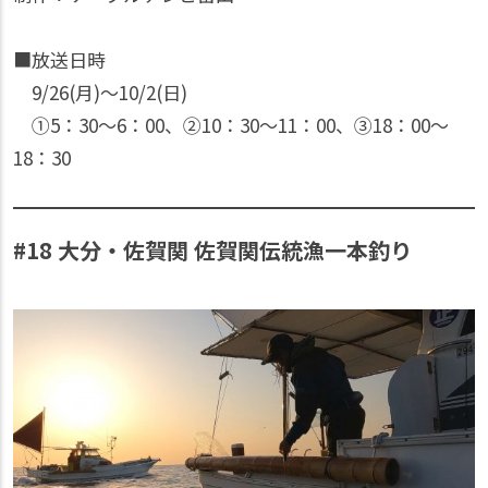
■放送日時
9/26(月)〜10/2(日)
①5：30〜6：00、②10：30〜11：00、③18：00〜
18：30
#18 大分・佐賀関 佐賀関伝統漁一本釣り