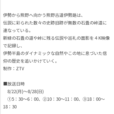
伊勢から熊野へ向かう熊野古道伊勢路は、
伝説に彩られた数々の史跡旧跡が無数の石畳の峠道に
連なっている。
新緑の石畳の道や峠に残る伝説や巡礼の面影を４K映像
で記録し、
伊勢半島のダイナミックな自然やこの地に息づいた信
仰の歴史を追いかけていく。
制作：ZTV
■放送日時
8/22(月)〜8/28(日)
①5：30〜6：00、②10：30〜11：00、③18：00〜
18：30