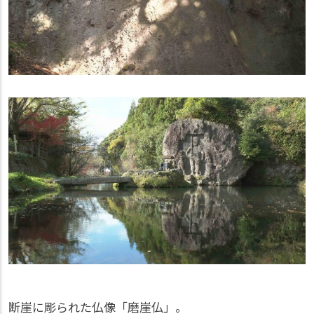
断崖に彫られた仏像「磨崖仏」。