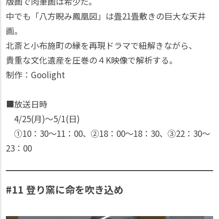
版画で肉筆画は希少だ。
中でも「八方睨み鳳凰図」は畳21畳敷きの巨大な天井
画。
北斎と小布施町の縁を再現ドラマで紐解きながら、
貴重な文化遺産を圧巻の４K映像で解析する。
制作：Goolight
■放送日時
4/25(月)〜5/1(日)
①10：30〜11：00、②18：00〜18：30、③22：30〜
23：00
#11 登り窯に命を吹き込め