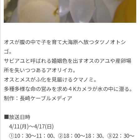
オスが腹の中で子を育て大海原へ放つタツノオトシ
ゴ。
サビアユと呼ばれる婚姻色を出すオスのアユや産卵場
所を失いつつあるアオリイカ。
オスとメスがふ化を見届けるクマノミ。
多種多様な命の営みを求め４Kカメラが水の中に潜る。
制作：長崎ケーブルメディア
■放送日時
4/11(月)〜4/17(日)
①10：30〜11：00、②18：00〜18：30、③22：30〜