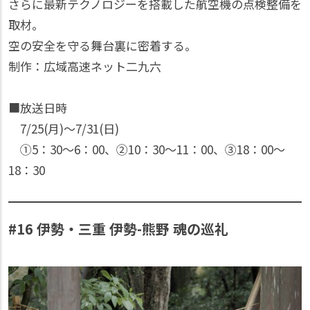
さらに最新テクノロジーを搭載した航空機の点検整備を
取材。
空の安全を守る舞台裏に密着する。
制作：広域高速ネット二九六
■放送日時
7/25(月)〜7/31(日)
①5：30〜6：00、②10：30〜11：00、③18：00〜
18：30
#16 伊勢・三重 伊勢-熊野 魂の巡礼