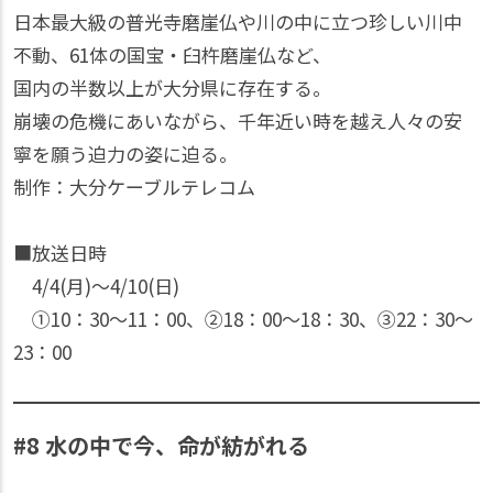
日本最大級の普光寺磨崖仏や川の中に立つ珍しい川中
不動、61体の国宝・臼杵磨崖仏など、
国内の半数以上が大分県に存在する。
崩壊の危機にあいながら、千年近い時を越え人々の安
寧を願う迫力の姿に迫る。
制作：大分ケーブルテレコム
■放送日時
4/4(月)〜4/10(日)
①10：30〜11：00、②18：00〜18：30、③22：30〜
23：00
#8 水の中で今、命が紡がれる