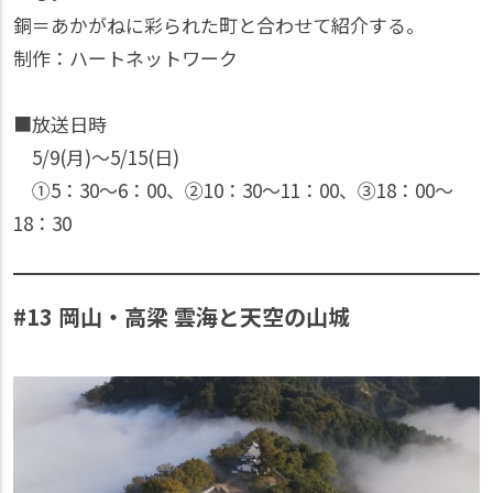
銅＝あかがねに彩られた町と合わせて紹介する。
制作：ハートネットワーク
■放送日時
5/9(月)〜5/15(日)
①5：30〜6：00、②10：30〜11：00、③18：00〜
18：30
#13 岡山・高梁 雲海と天空の山城