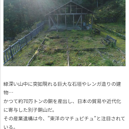
緑深い山中に突如現れる巨大な石垣やレンガ造りの建
物…
かつて約70万トンの銅を産出し、日本の貿易や近代化
に寄与した別子銅山だ。
その産業遺構は今、”東洋のマチュピチュ”と注目されて
いる。