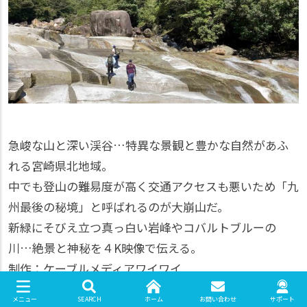
急峻な山と深い渓谷…特異な景観と豊かな自然があふ
れる宮崎県北地域。
中でも登山の難易度が高く交通アクセスも悪いため「九
州最後の秘境」と呼ばれるのが大崩山だ。
新緑にそびえ立つ真っ白い岩峰やコバルトブルーの
川…絶景と神秘を４K映像で伝える。
制作：ケーブルメディアワイワイ
SEARCH
ホーム
お問い合わせ
サポート
メニュー