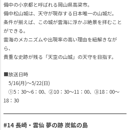
備中の小京都と呼ばれる岡山県高梁市。
備中松山城は、天守が現存する日本唯一の山城だ。
条件が揃えば、この城が雲海に浮かぶ絶景を拝むこと
ができる。
雲海のメカニズムや出現率の高い理由を紐解きなが
ら、
貴重な史跡が残る「天空の山城」の天守を目指す。
■放送日時
5/16(月)〜5/22(日)
①5：30〜6：00、②10：30〜11：00、③18：00〜
18：30
#14 長崎・雲仙 夢の跡 炭鉱の島