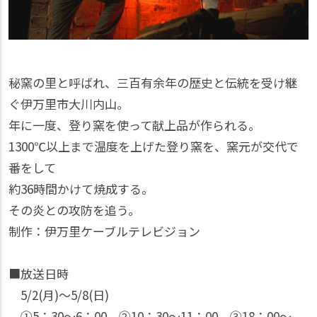
秘窯の里と呼ばれ、三百有余年の歴史と伝統を受け継
ぐ伊万里市大川内山。
年に一度、登り窯を使って献上品が作られる。
1300℃以上まで温度を上げた登り窯を、窯元が交代で
番をして
約36時間かけて焼成する。
その炎との攻防を追う。
制作：伊万里ケーブルテレビジョン
■放送日時
5/2(月)〜5/8(日)
①5：30〜6：00、②10：30〜11：00、③18：00〜