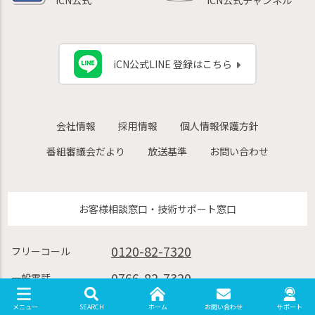
iCN公式LINE 登録はこちら
会社情報
採用情報
個人情報保護方針
番組審議会だより
放送基準
お問い合わせ
お客様相談窓口・技術サポート窓口
0120-82-7320
フリーコール
0766-82-7320
一般電話
9:00〜17:00（左記以外は時間外受付に転
SEARCH
ホーム
お問い合わせ
サポート
メニュー
電話受付時間