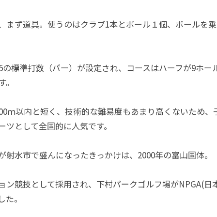
、まず道具。使うのはクラブ1本とボール１個、ボールを
ら5の標準打数（パー）が設定され、コースはハーフが9ホール
す。
100ｍ以内と短く、技術的な難易度もあまり高くないため
ーツとして全国的に人気です。
が射水市で盛んになったきっかけは、2000年の富山国体。
ョン競技として採用され、下村パークゴルフ場がNPGA(日
した。