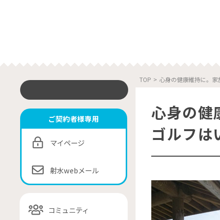
TOP
>
心身の健康維持に。家
心身の健
ご契約者様専用
ゴルフは
マイページ
射水webメール
コミュニティ