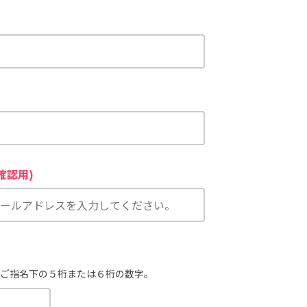
確認用)
ご指名下の５桁または６桁の数字。