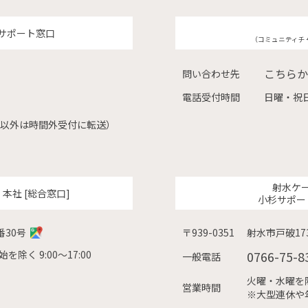
サポート窓口
（コミュニティチ
こちらか
問い合わせ先
電話受付時間
日曜・祝日
（左記以外は時間外受付に転送）
射水ケ
ク
本社 [総合窓口]
小杉サポー
番30号
〒939-0351
射水市戸破173
除く 9:00〜17:00
0766-75-8
一般電話
火曜・水曜を除く
営業時間
※大型連休や