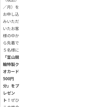
／月）を
お申し込
みいただ
いたお客
様の中か
ら先着で
５名様に
「富山競
輪特製ク
オカード
500円
分」をプ
レゼン
ト！
ぜひ