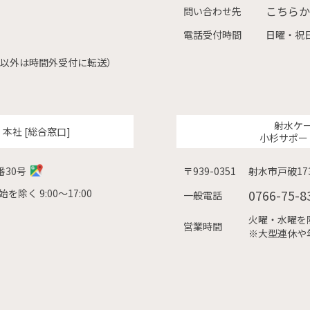
こちらか
問い合わせ先
電話受付時間
日曜・祝日
（左記以外は時間外受付に転送）
射水ケ
ク
本社 [総合窓口]
小杉サポー
番30号
〒939-0351
射水市戸破173
除く 9:00〜17:00
0766-75-8
一般電話
火曜・水曜を除く
営業時間
※大型連休や