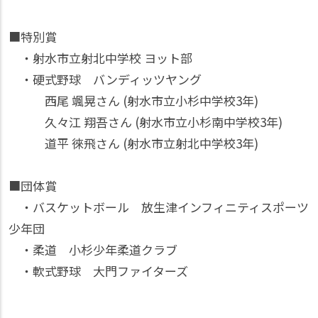
■特別賞
・射水市立射北中学校 ヨット部
・硬式野球 バンディッツヤング
西尾 颯晃さん (射水市立小杉中学校3年)
久々江 翔吾さん (射水市立小杉南中学校3年)
道平 徠飛さん (射水市立射北中学校3年)
■団体賞
・バスケットボール 放生津インフィニティスポーツ
少年団
・柔道 小杉少年柔道クラブ
・軟式野球 大門ファイターズ