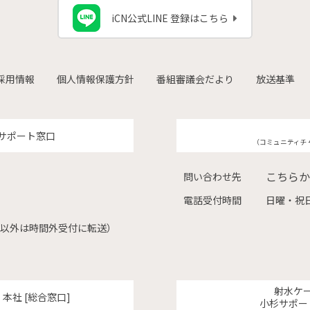
iCN公式LINE 登録はこちら
採用情報
個人情報保護方針
番組審議会だより
放送基準
サポート窓口
（コミュニティチ
こちらか
問い合わせ先
電話受付時間
日曜・祝日
（左記以外は時間外受付に転送）
射水ケ
ク
本社 [総合窓口]
小杉サポー