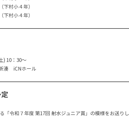
下村小４年）
下村小４年）
土) 10：30〜
新湊 iCNホール
予定
される「令和７年度 第17回 射水ジュニア賞」の模様をお送り