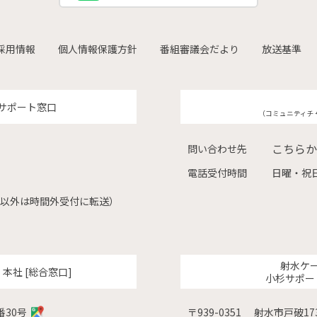
採用情報
個人情報保護方針
番組審議会だより
放送基準
サポート窓口
（コミュニティチ
こちらか
問い合わせ先
電話受付時間
日曜・祝日
（左記以外は時間外受付に転送）
射水ケ
ク
本社 [総合窓口]
小杉サポー
番30号
〒939-0351
射水市戸破173