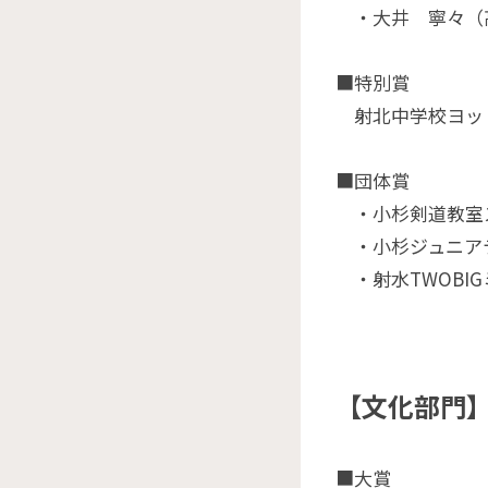
・大井 寧々（高
■特別賞
射北中学校ヨッ
■団体賞
・小杉剣道教室
・小杉ジュニア
・射水TWOBI
【文化部門
■大賞