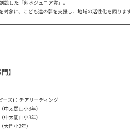
に創設した「射水ジュニア賞」。
を対象に、こども達の夢を支援し、地域の活性化を図りま
部門】
ピーズ)：チアリーディング
中太閤山小3年）
中太閤山小3年）
大門小2年）