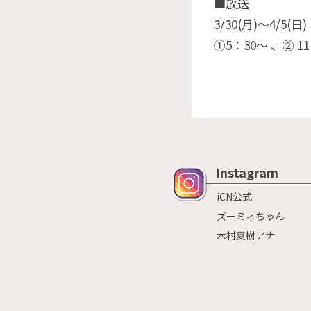
■放送
3/30(月)〜4/5(日)
①5：30～ 、② 11
Instagram
iCN公式
ズーミィちゃん
木村夏樹アナ