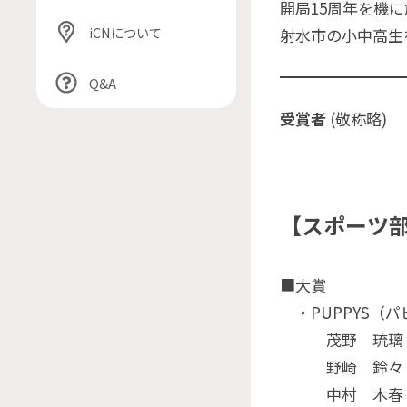
開局15周年を機
iCNについて
射水市の小中高生
Q&A
受賞者
(敬称略)
【スポーツ
■大賞
・PUPPYS（パ
茂野 琉璃（
野崎 鈴々（
中村 木春（