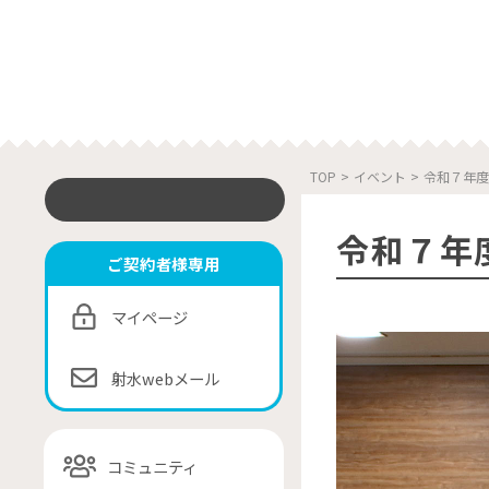
TOP
>
イベント
>
令和７年度
令和７年度
ご契約者様専用
マイページ
射水webメール
コミュニティ