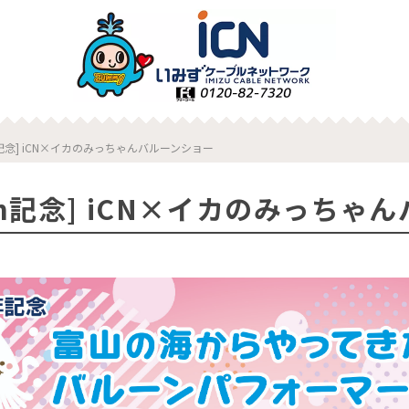
h記念] iCN×イカのみっちゃんバルーンショー
th記念] iCN×イカのみっちゃ