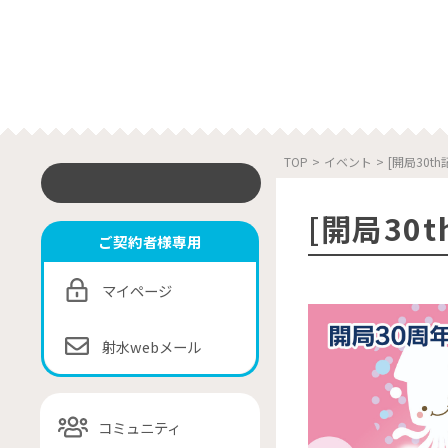
TOP
>
イベント
>
[開局30t
[開局30
ご契約者様専用
マイページ
射水webメール
コミュニティ