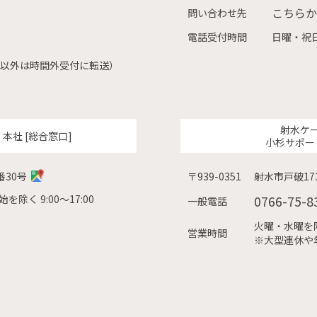
こちらか
問い合わせ先
電話受付時間
日曜・祝日
（左記以外は時間外受付に転送）
射水ケ
ク
本社 [総合窓口]
小杉サポー
番30号
〒939-0351
射水市戸破173
除く 9:00〜17:00
0766-75-8
一般電話
火曜・水曜を除く
営業時間
※大型連休や