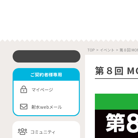
TOP
>
イベント
>
第８回 MO
第８回 M
ご契約者様専用
マイページ
射水webメール
コミュニティ