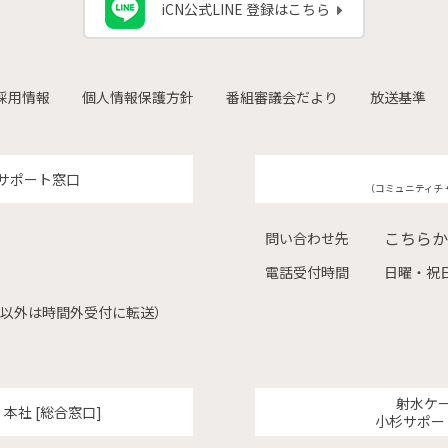
iCN公式LINE 登録はこちら
採用情報
個人情報保護方針
番組審議会だより
放送基準
サポート窓口
（コミュニティチ
こちらか
問い合わせ先
電話受付時間
日曜・祝日
（左記以外は時間外受付に転送）
射水ケ
ク
本社 [総合窓口]
小杉サポー