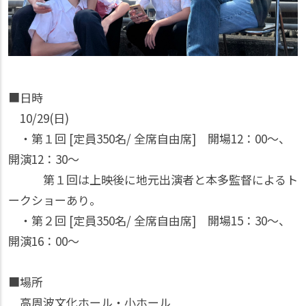
■日時
10/29(日)
・第１回 [定員350名/ 全席自由席] 開場12：00〜、
開演12：30〜
第１回は上映後に地元出演者と本多監督によるト
ークショーあり。
・第２回 [定員350名/ 全席自由席] 開場15：30〜、
開演16：00〜
■場所
高周波文化ホール・小ホール