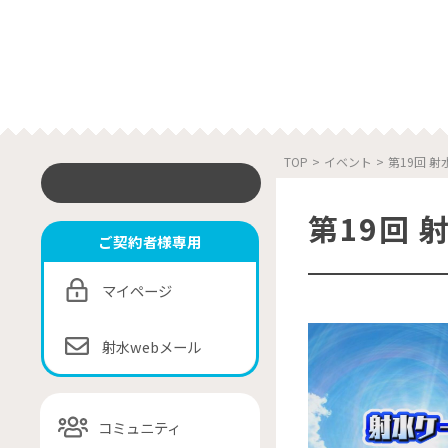
TOP
>
イベント
>
第19回 
第19回
ご契約者様専用
マイページ
射水webメール
コミュニティ