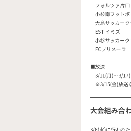
フォルツァ片口
小杉南フットボ
大島サッカーク
EST イミズ
小杉サッカーク
FCプリメーラ
■放送
3/11(月)〜3/17
※3/15(金)放送
大会組み合
3/6(水)に行わ