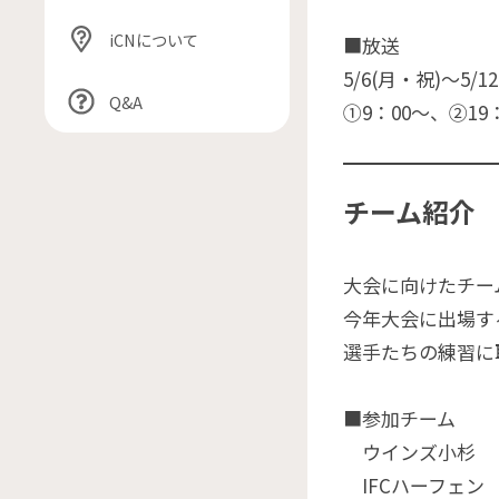
iCNについて
■放送
5/6(月・祝)〜5/12
Q&A
①9：00〜、②19
チーム紹介
大会に向けたチー
今年大会に出場す
選手たちの練習に
■参加チーム
ウインズ小杉
IFCハーフェン