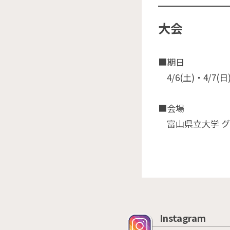
大会
■期日
4/6(土)・4/7(日
■会場
富山県立大学 グ
Instagram