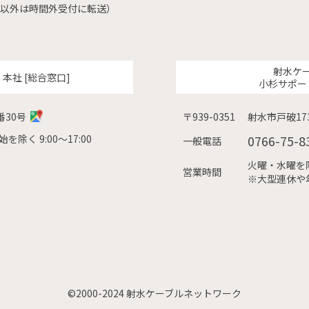
（左記以外は時間外受付に転送）
射水ケ
ク
本社 [総合窓口]
小杉サポー
番30号
〒939-0351
射水市戸破173
除く 9:00〜17:00
0766-75-8
一般電話
火曜・水曜を除く
営業時間
※大型連休や
©2000-2024 射水ケーブルネットワーク