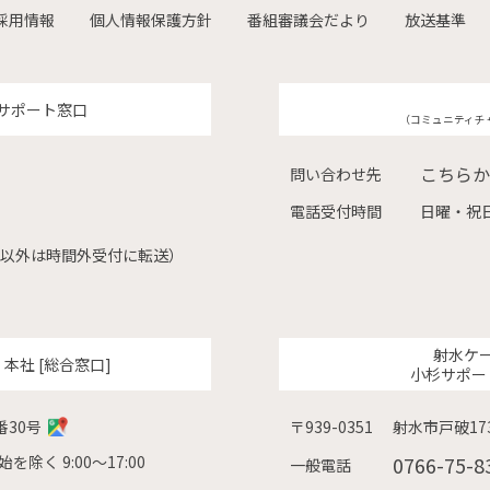
採用情報
個人情報保護方針
番組審議会だより
放送基準
サポート窓口
（コミュニティチ
こちらか
問い合わせ先
電話受付時間
日曜・祝日
（左記以外は時間外受付に転送）
射水ケ
ク
本社 [総合窓口]
小杉サポー
番30号
〒939-0351
射水市戸破173
除く 9:00〜17:00
0766-75-8
一般電話