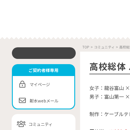
TOP
>
コミュニティ
>
高校総
高校総体
ご契約者様専用
マイページ
女子：龍谷富山 
男子：富山第一 
射水webメール
制作：ケーブルテ
コミュニティ